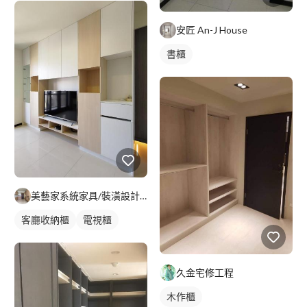
安匠 An-J House
書櫃
美藝家系統家具/裝潢設計/統包服務
客廳收納櫃
電視櫃
久金宅修工程
木作櫃