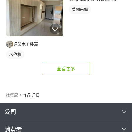
房間吊櫃
翊業木工裝潢
木作櫃
查看更多
找靈感
作品詳情
繼續完成
公司
關於我們
消費者
找專家(0)
買服務(0)