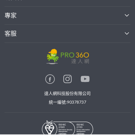
媒體報導
買服務
專家
部落格
如何使用PRO360
加入我們
案件中心
客服
熱門服務
投資人關係
成為專家
所有服務
客服中心
合作提案
如何接案
價格行情
使用條款
聯絡我們
專家指南
專家目錄
信任與保障
推廣服務
在地專家推薦
隱私權政策
卓越專家
達人網科技股份有限公司
關鍵字搜尋
公告
特約專家
統一編號:90378737
專業知識
勞健保專區
問專家
新手攻略