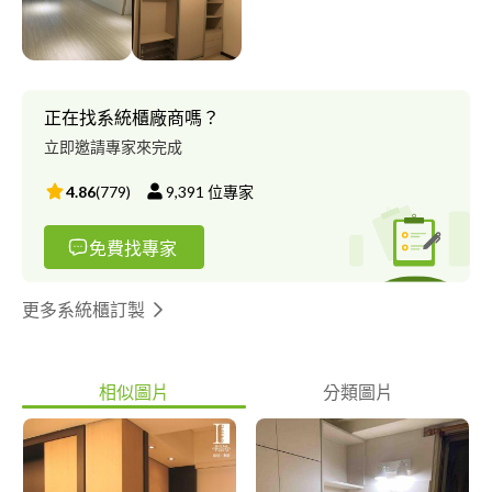
正在找系統櫃廠商嗎？
立即邀請專家來完成
4.86
(
779
)
9,391
位專家
免費找專家
更多系統櫃訂製
相似圖片
分類圖片