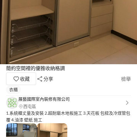
簡約空間裡的優雅收納格調
收藏
分享
檢舉
衣櫃
展藝國際室內裝修有限公司
西屯區
1.系統櫃丈量及安裝 2.超耐磨木地板施工 3.天花板 包樑及冷煤管包
覆 4.油漆 壁紙 施工