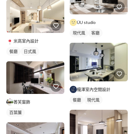
ÜU studio
現代風
客廳
米高室內設計
餐廳
日式風
櫳澤室內空間設計
餐廳
現代風
莕芙窗飾
百葉簾