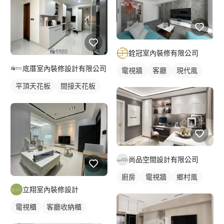
銓冠室內裝修有限公司
底厝室內裝修設計有限公司
電視牆
客廳
現代風
平頂天花板
間接天花板
單色油漆
全室照明設計
客廳燈光設計
尚品空間設計有限公司
廚房
電視牆
鄉村風
立翔室內裝修設計
電視櫃
客廳收納櫃