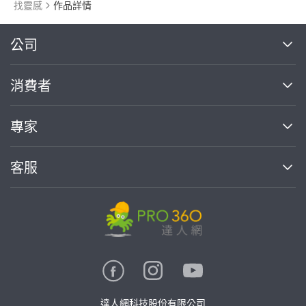
找靈感
作品詳情
繼續完成
公司
關於我們
消費者
找專家(0)
買服務(0)
媒體報導
買服務
專家
部落格
如何使用PRO360
加入我們
案件中心
客服
熱門服務
投資人關係
成為專家
所有服務
客服中心
合作提案
如何接案
價格行情
使用條款
聯絡我們
專家指南
專家目錄
信任與保障
推廣服務
在地專家推薦
隱私權政策
卓越專家
達人網科技股份有限公司