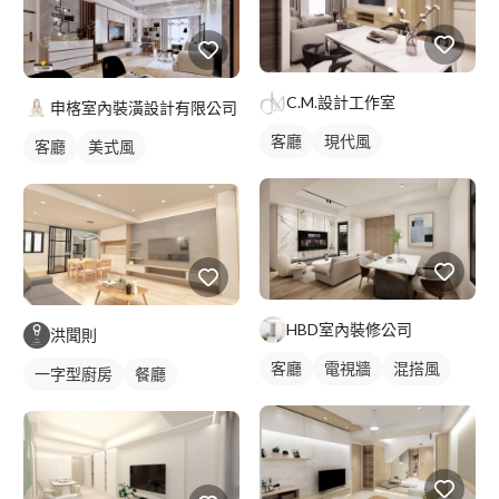
C.M.設計工作室
申楁室內裝潢設計有限公司
客廳
現代風
客廳
美式風
HBD室內裝修公司
洪聞則
客廳
電視牆
混搭風
一字型廚房
餐廳