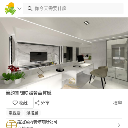
簡約空間映照奢華質感
收藏
分享
檢舉
電視牆
混搭風
銓冠室內裝修有限公司