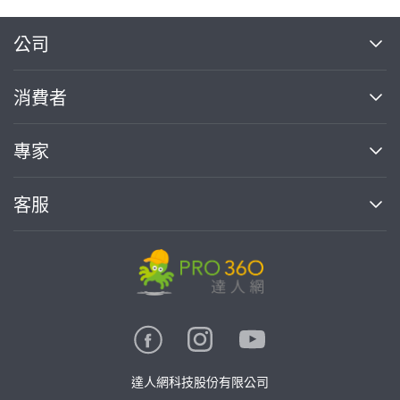
繼續完成
公司
關於我們
消費者
找專家(0)
買服務(0)
媒體報導
買服務
專家
部落格
如何使用PRO360
加入我們
案件中心
客服
熱門服務
投資人關係
成為專家
所有服務
客服中心
合作提案
如何接案
價格行情
使用條款
聯絡我們
專家指南
專家目錄
信任與保障
推廣服務
在地專家推薦
隱私權政策
卓越專家
達人網科技股份有限公司
關鍵字搜尋
公告