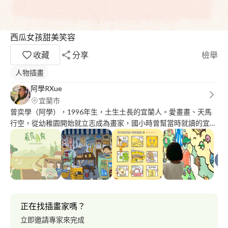
西瓜女孩甜美笑容
收藏
分享
檢舉
人物插畫
阿學RXue
宜蘭市
曾奕學（阿學），1996年生，土生土長的宜蘭人。愛畫畫、天馬
行空，從幼稚園開始就立志成為畫家，國小時曾幫當時就讀的宜蘭
縣育才國小設計logo和吉祥物；成長過程中持續不斷地發展對畫畫
的熱情，始終堅持自己的藝術魂。 曾任職於SPCA台灣防止虐待動
物協會，擔任視覺設計師，同時也是一名插畫家；執行過許多類型
的設計和創作：插畫創作、繪本創作、牆面彩繪、業配合作、海報
設計、包裝設計、logo設計、DM設計、名片設計、傳單設計、刊
物排版與設計、簡報設計、主視覺設計、立體造型創作、動畫製
作、角色配音、影片剪輯、攝影、網頁設計、展場設計。
正在找插畫家嗎？
立即邀請專家來完成