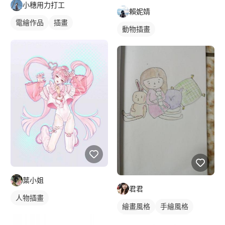
小穗用力打工
賴妮婧
電繪作品
插畫
動物插畫
人物插畫
葉小姐
君君
人物插畫
繪畫風格
手繪風格
電繪作品
寵物插畫