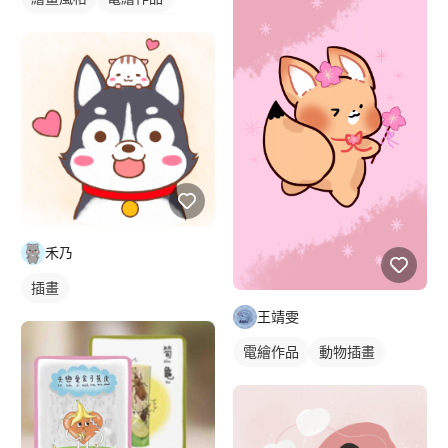
可愛畫風
卡通風人物
插畫
人物插畫
禾乃
插畫
王靖雯
電繪作品
動物插畫