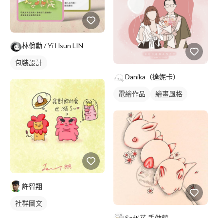
林佾勳 / Yi Hsun LIN
包裝設計
Danika（達妮卡）
電繪作品
繪畫風格
人物插畫
許智翔
社群圖文
Soft'花 手做館