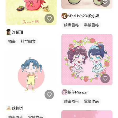
MissHsin23/欣小姐
繪畫風格
手繪風格
許智翔
插畫
人物插畫
插畫
社群圖文
綿仔Mianzai
繪畫風格
電繪作品
球粒透
日式畫風
人物插畫
繪畫風格
電繪作品