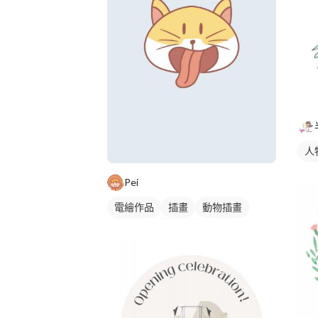
人
Pei
電繪作品
插畫
動物插畫
吉祥物
卡通商標
橘色