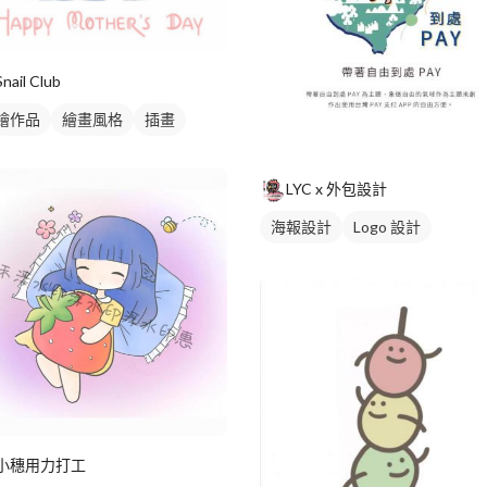
Snail Club
繪作品
繪畫風格
插畫
LYC x 外包設計
海報設計
Logo 設計
小穗用力打工