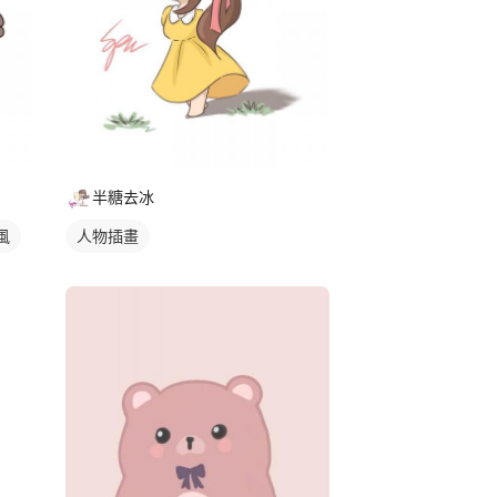
半糖去冰
風
人物插畫