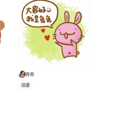
吞吞
插畫