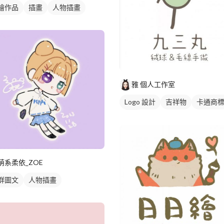
繪作品
插畫
人物插畫
雅 個人工作室
Logo 設計
吉祥物
卡通商
綠色
萌系柔依_ZOE
群圖文
人物插畫