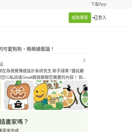
下載App
成為專家
登入
的可愛狗狗，萌萌過聖誕！
區
 現在為視覺傳達設計系研究生 新手接案 ?委託歡
迎您IG私訊或Gmail跟我聊聊您需要的內容！ 如有
是誰！ ?IG：drawing_pei__ -----------
2年 參加第31屆平面 旺旺集團廣告
 2022年 家庭暴力防治繪畫比賽 佳作 2023年
手去DRAW 貼圖大賽 2023年 參加 2024 SKM
光三越國際攝影大賽
插畫家嗎？
專家來完成