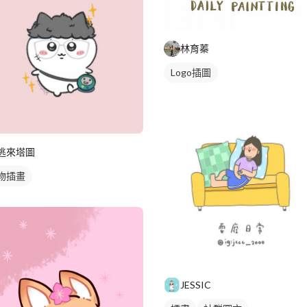
林育蓁
Logo插圖
逃來塔圖
物插畫
JESSIC