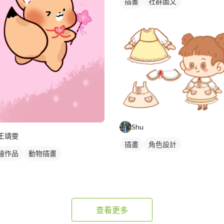
插畫
社群圖文
Shu
王靖雯
插畫
角色設計
繪作品
動物插畫
查看更多