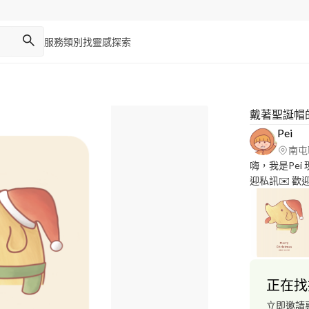
服務類別
找靈感
探索
戴著聖誕帽
Pei
南屯
嗨，我是Pei
迎私訊✉️ 歡
來電請留訊息告知我，您
--我是分隔線------------- 202
設計 - 品牌類比賽
參加 2023 放
PHOTO新
正在找
立即邀請