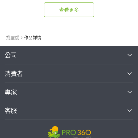
查看更多
找靈感
作品詳情
繼續完成
公司
關於我們
消費者
找專家(0)
買服務(0)
媒體報導
買服務
專家
部落格
如何使用PRO360
加入我們
案件中心
客服
熱門服務
投資人關係
成為專家
所有服務
客服中心
合作提案
如何接案
價格行情
使用條款