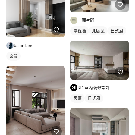
一廓空間
電視牆
北歐風
日式風
Jason Lee
玄關
KD 室內裝修設計
客廳
日式風