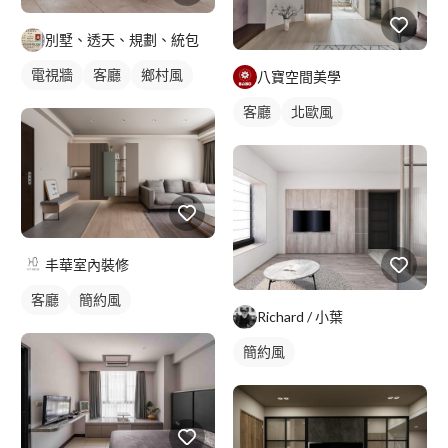
別墅、透天、規劃、統包
電視牆
客廳
鄉村風
八寶空間美學
客廳
北歐風
丰華室內裝修
客廳
簡約風
Richard / 小葉
簡約風