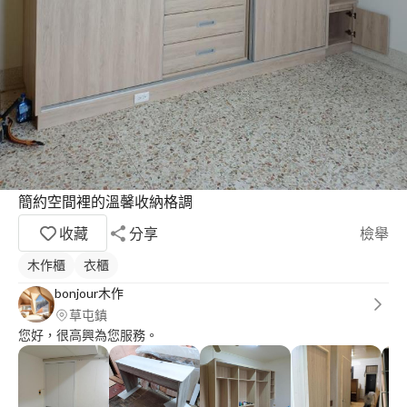
簡約空間裡的溫馨收納格調
收藏
分享
檢舉
木作櫃
衣櫃
bonjour木作
草屯鎮
您好，很高興為您服務。