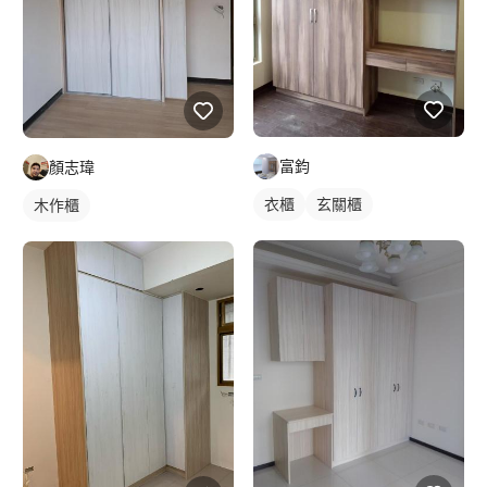
富鈞
顏志瑋
衣櫃
玄關櫃
木作櫃