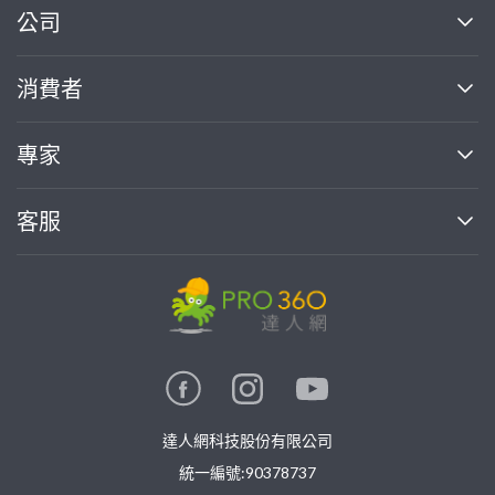
繼續完成
公司
關於我們
消費者
找專家(0)
買服務(0)
媒體報導
買服務
專家
部落格
如何使用PRO360
加入我們
案件中心
客服
熱門服務
投資人關係
成為專家
所有服務
客服中心
合作提案
如何接案
價格行情
使用條款
聯絡我們
專家指南
專家目錄
信任與保障
推廣服務
在地專家推薦
隱私權政策
卓越專家
達人網科技股份有限公司
關鍵字搜尋
公告
特約專家
統一編號:90378737