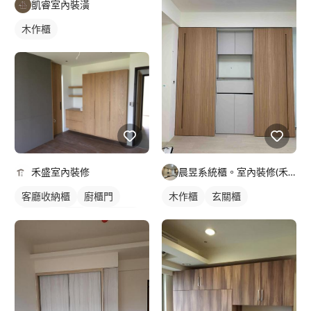
凱睿室內裝潢
木作櫃
禾盛室內裝修
晨昱系統櫃。室內裝修(禾旭）
客廳收納櫃
廚櫃門
木作櫃
玄關櫃
木作櫃
衣櫃
櫥櫃木門