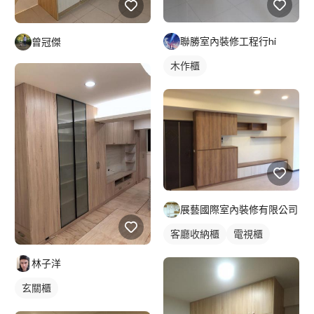
聯勝室內裝修工程行hi
曾冠傑
木作櫃
展藝國際室內裝修有限公司
客廳收納櫃
電視櫃
林子洋
玄關櫃