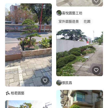
喜悅園藝工坊
室外園藝造景
花圃
張民昌
柏君園藝