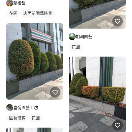
賴楷哲
花圃
店面前園藝造景
室外園藝造景
加洲園藝
花圃
喜悅園藝工坊
園藝修剪
花圃