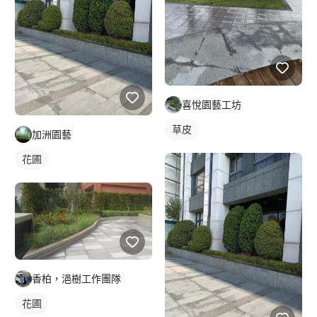
喜悅園藝工坊
草皮
加洲園藝
花圃
香柏，浥樹工作團隊
花圃