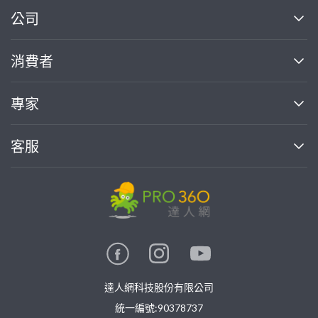
繼續完成
公司
關於我們
消費者
找專家(0)
買服務(0)
媒體報導
買服務
專家
部落格
如何使用PRO360
加入我們
案件中心
客服
熱門服務
投資人關係
成為專家
所有服務
客服中心
合作提案
如何接案
價格行情
使用條款
聯絡我們
專家指南
專家目錄
信任與保障
推廣服務
在地專家推薦
隱私權政策
卓越專家
達人網科技股份有限公司
關鍵字搜尋
公告
特約專家
統一編號:90378737