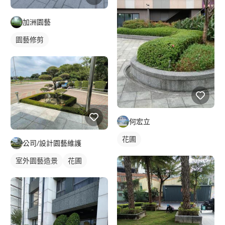
加洲園藝
園藝修剪
何宏立
花圃
公司/設計園藝維護
室外園藝造景
花圃