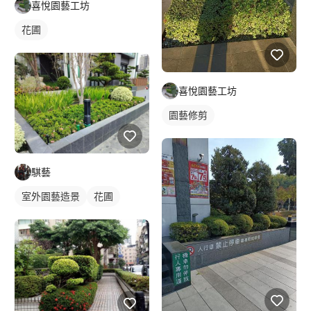
喜悅園藝工坊
花圃
喜悅園藝工坊
園藝修剪
騏藝
室外園藝造景
花圃