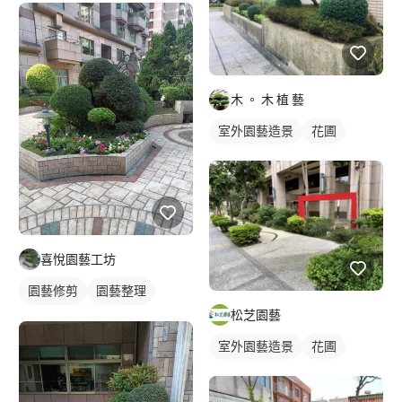
木 。 木 植 藝
室外園藝造景
花圃
喜悅園藝工坊
園藝修剪
園藝整理
松芝園藝
室外園藝造景
花圃
室外園藝造景
花圃