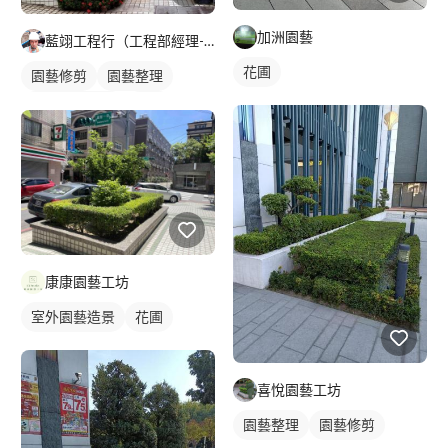
加洲園藝
藍翊工程行（工程部經理-楊志忠）
花圃
園藝修剪
園藝整理
室外園藝造景
花圃
康康園藝工坊
室外園藝造景
花圃
喜悅園藝工坊
園藝整理
園藝修剪