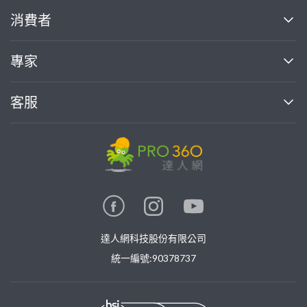
關於我們
消費者
找專家(0)
買服務(0)
媒體報導
買服務
專家
部落格
如何使用PRO360
加入我們
案件中心
客服
熱門服務
投資人關係
成為專家
所有服務
客服中心
合作提案
如何接案
價格行情
使用條款
聯絡我們
專家指南
專家目錄
信任與保障
推廣服務
在地專家推薦
隱私權政策
卓越專家
達人網科技股份有限公司
關鍵字搜尋
公告
特約專家
統一編號:90378737
專業知識
勞健保專區
問專家