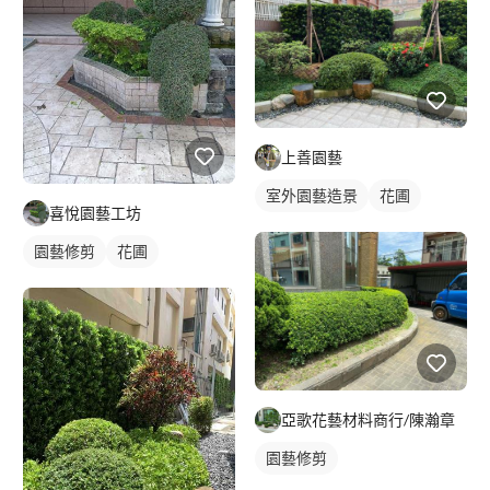
上善園藝
室外園藝造景
花圃
喜悅園藝工坊
園藝修剪
花圃
亞歌花藝材料商行/陳瀚章
園藝修剪