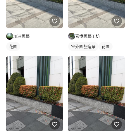
加洲園藝
喜悅園藝工坊
花圃
室外園藝造景
花圃