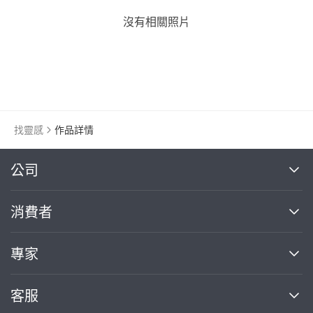
沒有相關照片
找靈感
作品詳情
繼續完成
公司
關於我們
消費者
找專家(0)
買服務(0)
媒體報導
買服務
專家
部落格
如何使用PRO360
加入我們
案件中心
客服
熱門服務