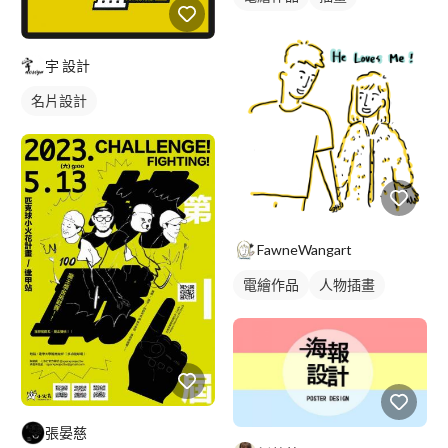
宇 設計
名片設計
FawneWangart
電繪作品
人物插畫
張晏慈