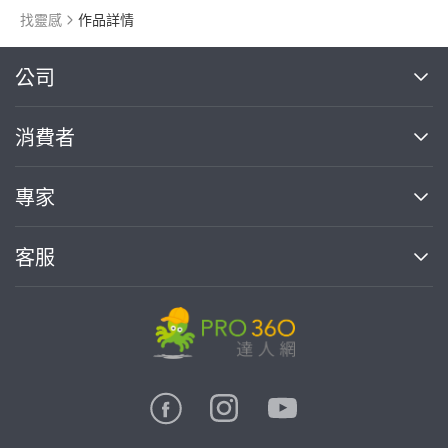
找靈感
作品詳情
繼續完成
公司
關於我們
消費者
找專家(0)
買服務(0)
媒體報導
買服務
專家
部落格
如何使用PRO360
加入我們
案件中心
客服
熱門服務
投資人關係
成為專家
所有服務
客服中心
合作提案
如何接案
價格行情
使用條款
聯絡我們
專家指南
專家目錄
信任與保障
推廣服務
在地專家推薦
隱私權政策
卓越專家