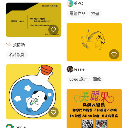
ポPO
電繪作品
插畫
張倩語
名片設計
Jessie
Logo 設計
圖像
美式商標
紅色
Connie