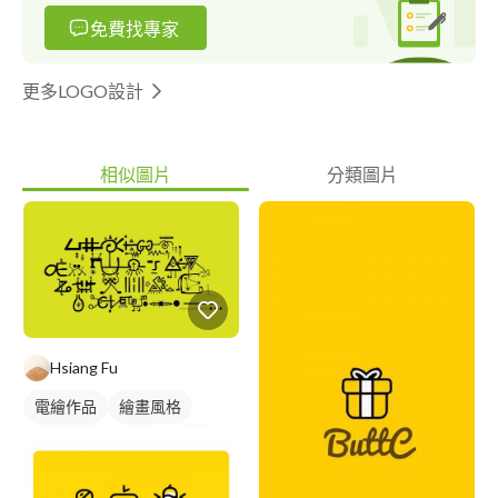
免費找專家
更多LOGO設計
相似圖片
分類圖片
Hsiang Fu
電繪作品
繪畫風格
Logo 設計
插畫
圖像
日式商標
黑白