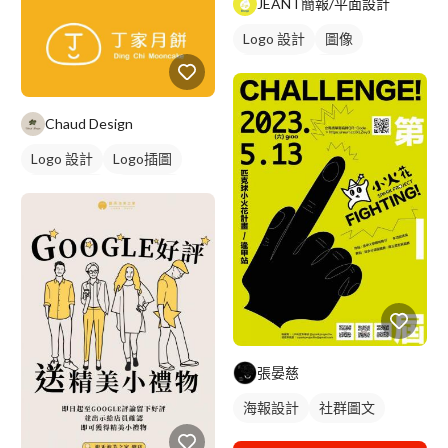
JEANT簡報/平面設計
Logo 設計
圖像
美式商標
黃色
Chaud Design
Logo 設計
Logo插圖
圖與字混合
卡通商標
綠色
張晏慈
海報設計
社群圖文