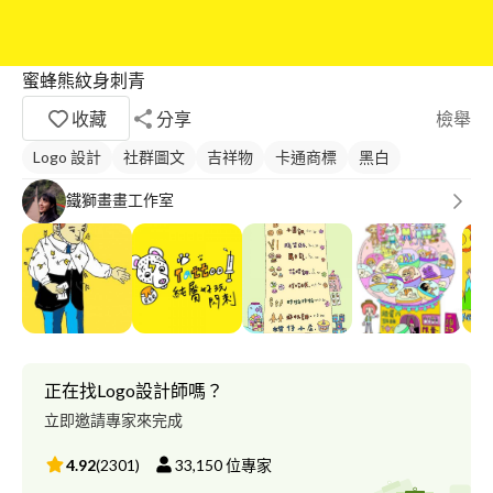
蜜蜂熊紋身刺青
收藏
分享
檢舉
Logo 設計
社群圖文
吉祥物
卡通商標
黑白
鐵獅畫畫工作室
正在找Logo設計師嗎？
立即邀請專家來完成
4.92
(
2301
)
33,150
位專家