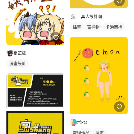
工具人設計咖
插畫
吉祥物
卡通商標
紅色
張芷葳
漫畫設計
ポPO
電繪作品
插畫