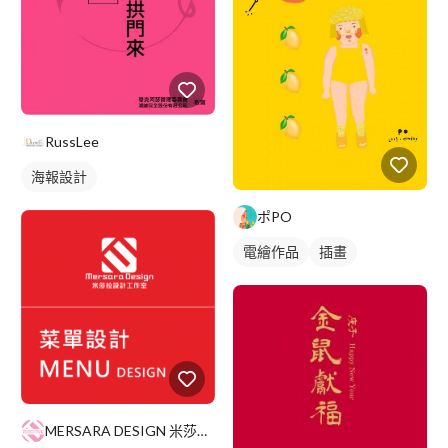
RussLee
海報設計
ポPO
電繪作品
插畫
MERSARA DESIGN 米莎拉設計工作室