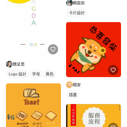
賴盈如
卡片設計
魏呈恩
Logo 設計
字母
黃色
楊安
插畫