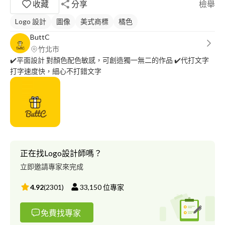
收藏
分享
檢舉
Logo 設計
圖像
美式商標
橘色
ButtC
竹北市
✔️平面設計 對顏色配色敏感，可創造獨一無二的作品 ✔️代打文字
打字速度快，細心不打錯文字
正在找Logo設計師嗎？
立即邀請專家來完成
4.92
(
2301
)
33,150
位專家
免費找專家