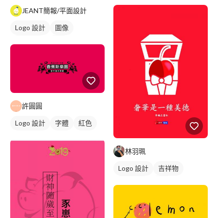
Logo 設計
插畫
圖像
JEANT簡報/平面設計
日式商標
黑白
Logo 設計
圖像
美式商標
黃色
許圓圓
Logo 設計
字體
紅色
林羽珮
Logo 設計
吉祥物
卡通商標
紅色