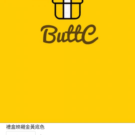
禮盒映襯金黃底色