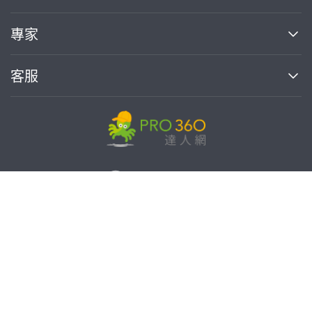
媒體報導
買服務
專家
部落格
如何使用PRO360
加入我們
案件中心
客服
熱門服務
投資人關係
成為專家
所有服務
客服中心
合作提案
如何接案
價格行情
使用條款
聯絡我們
專家指南
專家目錄
信任與保障
推廣服務
在地專家推薦
隱私權政策
免費找專家
卓越專家
達人網科技股份有限公司
關鍵字搜尋
公告
特約專家
統一編號:90378737
專業知識
勞健保專區
問專家
新手攻略