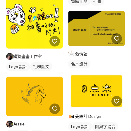
電繪作品
插畫
張倩語
鐵獅畫畫工作室
名片設計
Logo 設計
社群圖文
吉祥物
卡通商標
黑白
先設計 Design
Jessie
Logo 設計
圖與字混合