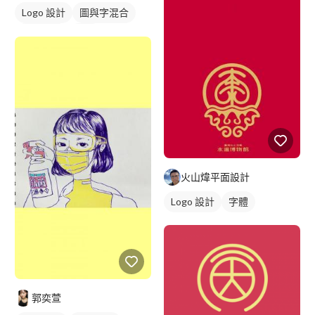
Logo 設計
圖與字混合
日式商標
紅色
火山煒平面設計
Logo 設計
字體
郭奕萱