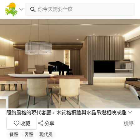
簡約風格的現代客廳，木質格柵牆與水晶吊燈相映成趣
收藏
分享
檢舉
餐廳
客廳
現代風