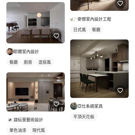
麥傑室內設計工程
日式風
餐廳
耶爾室內設計
餐廳
廚房
混搭風
日式風
亞仕系統家具
平頂天花板
誼紜筌藝術設計
單色油漆
現代風