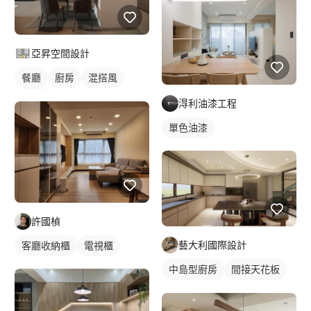
亞昇空間設計
餐廳
廚房
混搭風
現代風
淂利油漆工程
單色油漆
許國楨
藝大利國際設計
客廳收納櫃
電視櫃
中島型廚房
間接天花板
餐廳
廚房