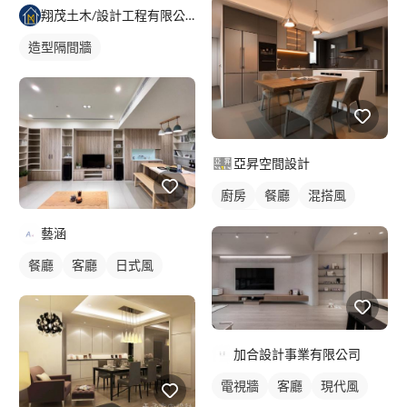
翔茂土木/設計工程有限公司
吊燈
全室照明設計
客廳燈光設計
造型隔間牆
亞昇空間設計
廚房
餐廳
混搭風
現代風
藝涵
餐廳
客廳
日式風
加合設計事業有限公司
電視牆
客廳
現代風