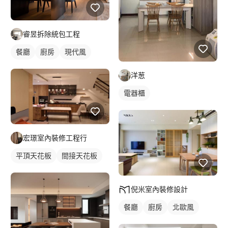
睿昱拆除統包工程
餐廳
廚房
現代風
洋葱
電器櫃
宏璟室內裝修工程行
平頂天花板
間接天花板
倪米室內裝修設計
餐廳
廚房
北歐風