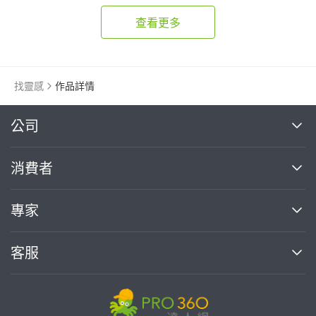
查看更多
找靈感
作品詳情
繼續完成
公司
關於我們
消費者
找專家(0)
買服務(0)
媒體報導
買服務
專家
部落格
如何使用PRO360
加入我們
案件中心
客服
熱門服務
投資人關係
成為專家
所有服務
客服中心
合作提案
如何接案
價格行情
使用條款