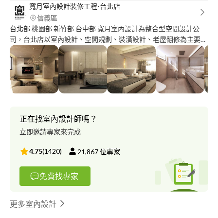
寬月室內設計裝修工程-台北店
信義區
台北部 桃園部 新竹部 台中部 寬月室內設計為整合型空間設計公
司，台北店以室內設計、空間規劃、裝潢設計、老屋翻修為主要業
務，官網及FB皆有作品集歡迎指教，實體店面位置自有工廠，系統
櫃工廠直營價格，遠離裝潢蟑螂。
正在找室內設計師嗎？
立即邀請專家來完成
4.75
(
1420
)
21,867
位專家
免費找專家
更多室內設計