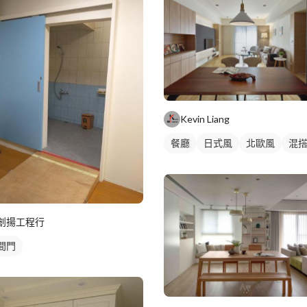
Kevin Liang
餐廳
日式風
北歐風
混
創揚工程行
間門