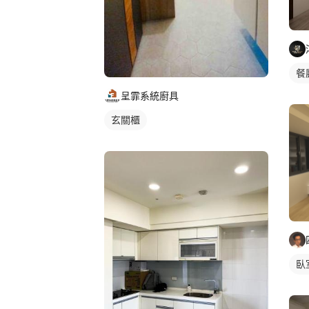
餐
呈霏系統廚具
玄關櫃
臥