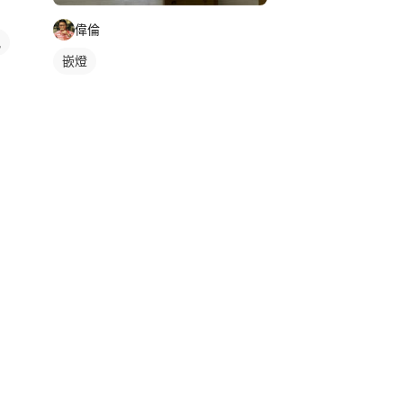
偉倫
風
嵌燈