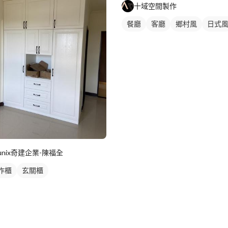
十域空間製作
餐廳
客廳
鄉村風
日式
unix奇建企業-陳福全
作櫃
玄關櫃