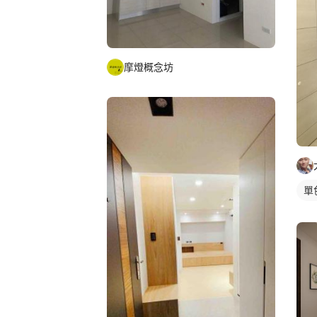
摩燈概念坊
單