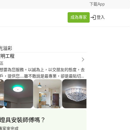
下載App
成為專家
登入
光溢彩
照明工程
區
想要為您服務。以誠為上，以交朋友的態度，去
，提供您.....雖不敢說是最專業，卻是最貼切適
讓您不多花冤望錢，省卻諸多惱人的小小麻煩
區，提供燈具專業安裝服務，亦可代為選購燈
估整體照明規劃。另提供家庭基礎水電維修服
刷、廣告招牌等商業廣告需求。即便是少少的
燈，少少的二、三盒名片，您都會得到最最熱情
雞婆的額外叮嚀。
燈具安裝師傅嗎？
專家來完成