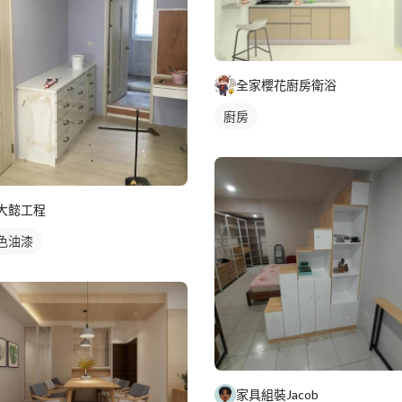
全家櫻花廚房衛浴
廚房
大懿工程
色油漆
家具組裝Jacob