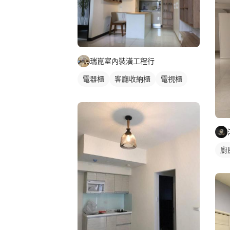
瑞崑室內裝潢工程行
電器櫃
客廳收納櫃
電視櫃
廚