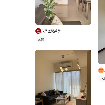
八寶空間美學
玄關
木