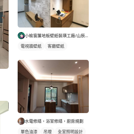
小榆窗簾地板壁紙裝璜工廠/山辰室內設計
電視牆壁紙
客廳壁紙
磚牆壁紙
木紋壁紙
水電修繕，浴室修繕，廚房規劃
單色油漆
吊燈
全室照明設計