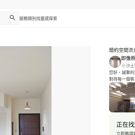
服務類別
找靈感
探索
簡約空間流
即像
汐止
您好，誠摯的
對待每一個客戶
合您的方案，
事。北北基地
具，可到府評
務，及廣告印
一、二盞吸頂
的招呼，最最
正在找
立即邀請