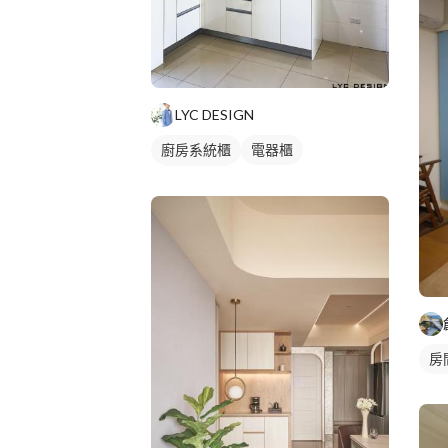
LYC DESIGN
廚房系統櫃
電器櫃
平頂天花板
房