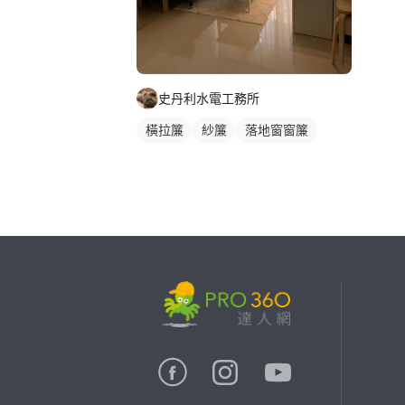
史丹利水電工務所
橫拉簾
紗簾
落地窗窗簾
繼續完成
找專家(0)
買服務(0)