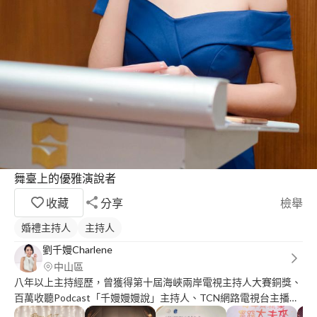
舞臺上的優雅演說者
收藏
分享
檢舉
婚禮主持人
主持人
劉千嫚Charlene
中山區
八年以上主持經歷，曾獲得第十屆海峽兩岸電視主持人大賽銅獎、
百萬收聽Podcast「千嫚嫚嫚說」主持人、TCN網路電視台主播、
結婚吧專欄作家，台灣首檔職人表達電視節目誰語爭鋒前16強。欲