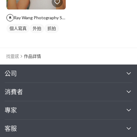
Ray Wang Photography Studio
個人寫真
外拍
抓拍
找靈感
作品詳情
繼續完成
公司
關於我們
消費者
找專家(0)
買服務(0)
媒體報導
買服務
專家
部落格
如何使用PRO360
加入我們
案件中心
客服
熱門服務