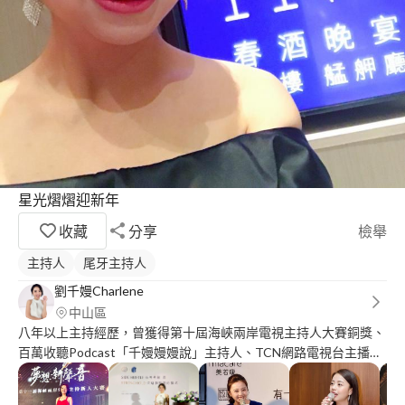
星光熠熠迎新年
收藏
分享
檢舉
主持人
尾牙主持人
劉千嫚Charlene
中山區
八年以上主持經歷，曾獲得第十屆海峽兩岸電視主持人大賽銅獎、
百萬收聽Podcast「千嫚嫚嫚說」主持人、TCN網路電視台主播、
結婚吧專欄作家，台灣首檔職人表達電視節目誰語爭鋒前16強。欲
了解更多，歡迎Google搜尋「專業主持人劉千嫚」 即可進入個人