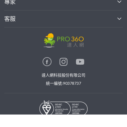
專家
部落格
如何使用PRO360
加入我們
案件中心
客服
熱門服務
投資人關係
成為專家
所有服務
客服中心
合作提案
如何接案
價格行情
使用條款
聯絡我們
專家指南
專家目錄
信任與保障
推廣服務
在地專家推薦
隱私權政策
卓越專家
達人網科技股份有限公司
關鍵字搜尋
公告
特約專家
統一編號:90378737
專業知識
勞健保專區
問專家
新手攻略
©
2026
PRO360. All rights reserved.
免費找專家