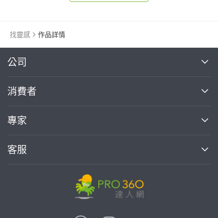
找靈感
作品詳情
繼續完成
公司
關於我們
消費者
找專家(0)
買服務(0)
媒體報導
買服務
專家
部落格
如何使用PRO360
加入我們
案件中心
客服
熱門服務
投資人關係
成為專家
所有服務
客服中心
合作提案
如何接案
價格行情
使用條款
聯絡我們
專家指南
專家目錄
信任與保障