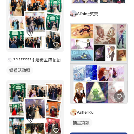
Alining英英
?.? ??????? § 婚禮主持 庭庭
婚禮活動照
AsherKu
插畫資訊