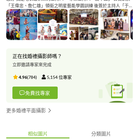
「王偉忠、詹仁雄」領銜之明星藝能學園訓練 後簽於主持人「于
美人」旗下 商演主持經歷18年 童軍團康活動經歷30年 主持場次超
過3000場 藝人演唱會上佰場
正在找婚禮攝影師嗎？
立即邀請專家來完成
4.96
(
784
)
5,154
位專家
免費找專家
更多婚禮平面攝影
相似圖片
分類圖片