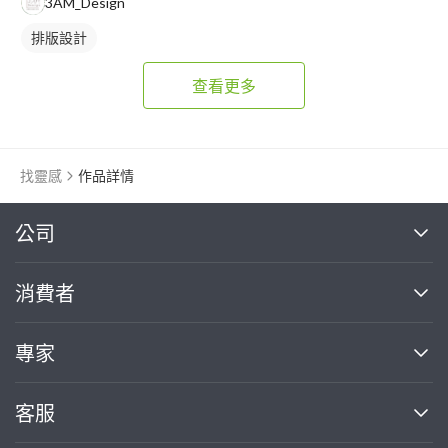
3AM_Design
排版設計
查看更多
找靈感
作品詳情
繼續完成
公司
關於我們
消費者
找專家(0)
買服務(0)
媒體報導
買服務
專家
部落格
如何使用PRO360
加入我們
案件中心
客服
熱門服務
投資人關係
成為專家