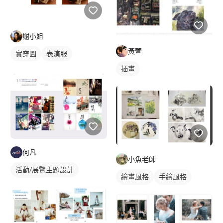
謝小姐
黃萱
實穿圖
表演服
插畫
何凡
小魚老師
活動/展覽主題設計
繪畫風格
手繪風格
插畫資訊
寫實畫風
插畫畫作