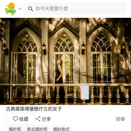
古典建築裡優雅佇立的女子
收藏
分享
檢舉
婚紗照
英式婚紗照
婚紗款式