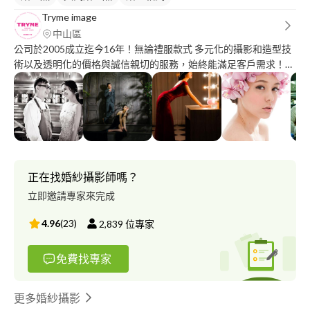
Tryme image
中山區
公司於2005成立迄今16年！無論禮服款式 多元化的攝影和造型技
術以及透明化的價格與誠信親切的服務，始終能滿足客戶需求！
＃婚紗攝影＃婚禮攝影＃新娘秘書＃禮服租借＃商業攝影＃活動平
面＃全家福＃個人寫真＃孕婦寫真＃寶寶照＃閨蜜寫真＃寵物照
正在找婚紗攝影師嗎？
立即邀請專家來完成
4.96
(
23
)
2,839
位專家
免費找專家
更多婚紗攝影