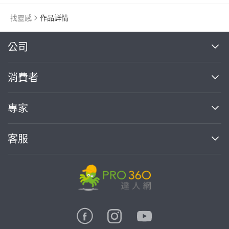
找靈感
作品詳情
繼續完成
公司
關於我們
消費者
找專家(0)
買服務(0)
媒體報導
買服務
專家
部落格
如何使用PRO360
加入我們
案件中心
客服
熱門服務
投資人關係
成為專家
所有服務
客服中心
合作提案
如何接案
價格行情
使用條款
聯絡我們
專家指南
專家目錄
信任與保障
推廣服務
在地專家推薦
隱私權政策