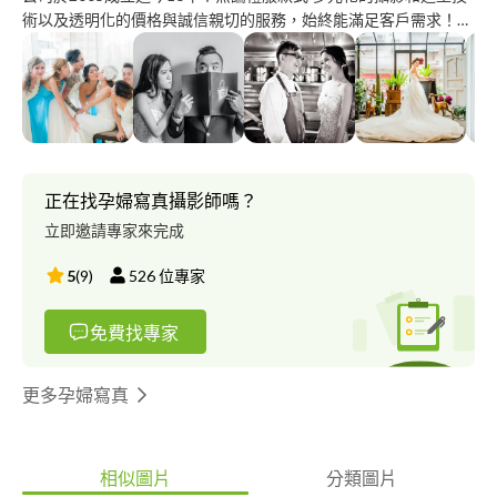
術以及透明化的價格與誠信親切的服務，始終能滿足客戶需求！
＃婚紗攝影＃婚禮攝影＃新娘秘書＃禮服租借＃商業攝影＃活動平
面＃全家福＃個人寫真＃孕婦寫真＃寶寶照＃閨蜜寫真＃寵物照
正在找孕婦寫真攝影師嗎？
立即邀請專家來完成
5
(
9
)
526
位專家
免費找專家
更多孕婦寫真
相似圖片
分類圖片