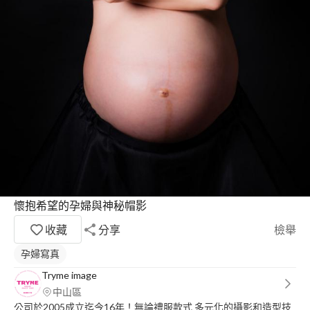
懷抱希望的孕婦與神秘帽影
收藏
分享
檢舉
孕婦寫真
Tryme image
中山區
公司於2005成立迄今16年！無論禮服款式 多元化的攝影和造型技