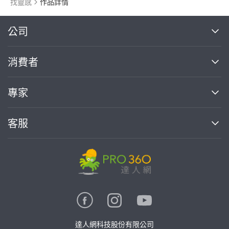
找靈感
作品詳情
繼續完成
公司
關於我們
消費者
找專家(0)
買服務(0)
媒體報導
買服務
專家
部落格
如何使用PRO360
加入我們
案件中心
客服
熱門服務
投資人關係
成為專家
所有服務
客服中心
合作提案
如何接案
價格行情
使用條款
聯絡我們
專家指南
專家目錄
信任與保障
推廣服務
在地專家推薦
隱私權政策
卓越專家
達人網科技股份有限公司