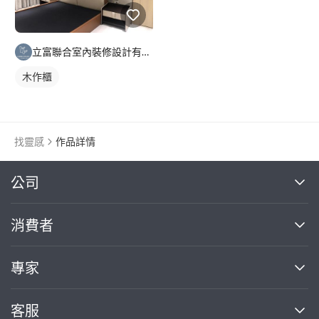
立富聯合室內裝修設計有限公司
木作櫃
找靈感
作品詳情
繼續完成
公司
關於我們
消費者
找專家(0)
買服務(0)
媒體報導
買服務
專家
部落格
如何使用PRO360
加入我們
案件中心
客服
熱門服務