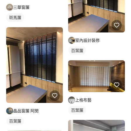
三華窗簾
斑馬簾
室內設計裝修
百葉簾
上格布藝
百葉簾
晶品窗簾 阿閔
百葉簾