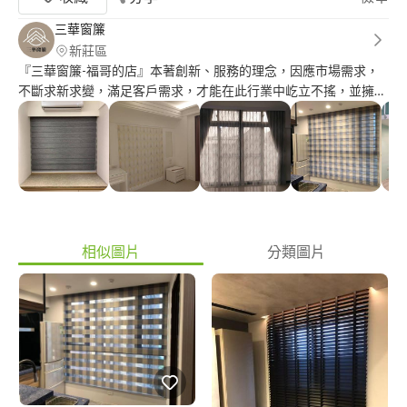
三華窗簾
新莊區
『三華窗簾-福哥的店』本著創新、服務的理念，因應市場需求，
不斷求新求變，滿足客戶需求，才能在此行業中屹立不搖，並擁有
一群忠誠的老客戶，讓『三華窗簾』為您打造一個屬於自己的生活
環境吧。 服務特色： 1.免費到府丈量、估價，提供各種專業建
議。 2.絕對專業、用心經營、口碑保證、值得信賴。 3.產品如果有
任何問題,均有售後服務。 4.報價即為完工價，絕無額外加價。 訂
製窗簾流程： 1.聯絡預約 2.門市挑選(至三華挑選需求的商品款式)
3.前往府上免費丈量，同時了解您的需求。 4.確認您挑選之製作款
式，確認款項並支付訂金。 5.約7個工作天，三華專業技師將到您
府上施工。 6.完工驗收後交付尾款。
相似圖片
分類圖片