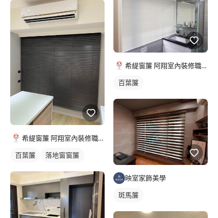
希緹窗簾 阿翔室內裝修職人
百葉簾
希緹窗簾 阿翔室內裝修職人
百葉簾
落地窗窗簾
映室家飾美學
斑馬簾