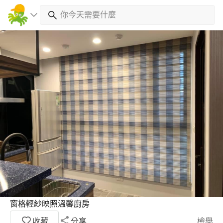
窗格輕紗映照溫馨廚房
收藏
分享
檢舉