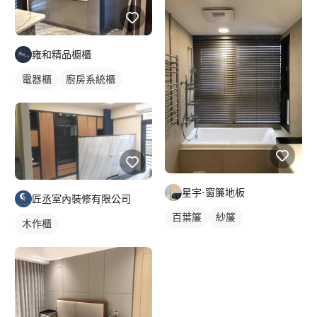
雍和精品櫥櫃
電器櫃
廚房系統櫃
星宇-窗簾地板
匠丞室內裝修有限公司
百葉簾
紗簾
木作櫃