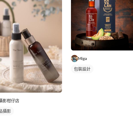
Miga
包裝設計
攝影柑仔店
品攝影