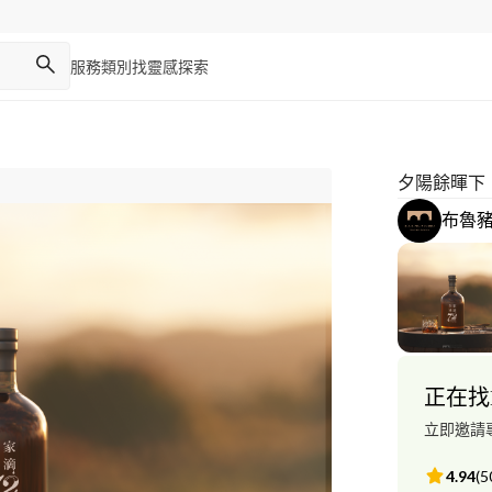
服務類別
找靈感
探索
夕陽餘暉下
布魯
正在找
立即邀請
4.94
(
5