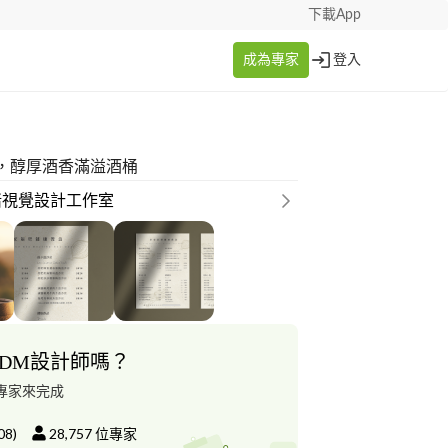
下載App
成為專家
登入
，醇厚酒香滿溢酒桶
豬視覺設計工作室
DM設計師嗎？
專家來完成
08
)
28,757
位專家