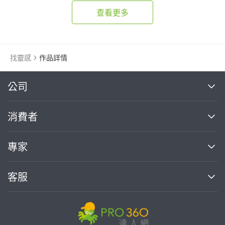
查看更多
找靈感
作品詳情
繼續完成
公司
關於我們
消費者
找專家(0)
買服務(0)
媒體報導
買服務
專家
部落格
如何使用PRO360
加入我們
案件中心
客服
熱門服務
投資人關係
成為專家
所有服務
客服中心
合作提案
如何接案
價格行情
使用條款