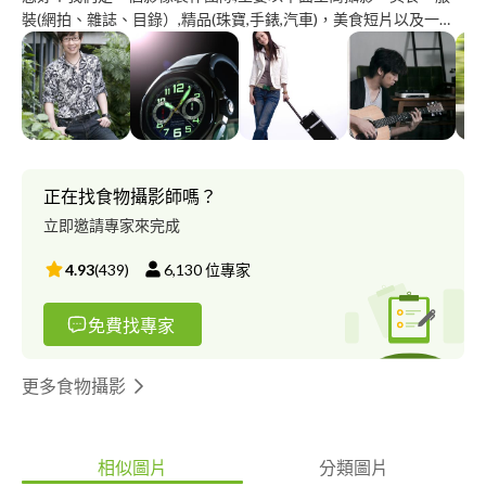
裝(網拍、雜誌、目錄）,精品(珠寶,手錶,汽車)，美食短片以及一般
品牌、人物短片制作。
正在找食物攝影師嗎？
立即邀請專家來完成
4.93
(
439
)
6,130
位專家
免費找專家
更多食物攝影
相似圖片
分類圖片