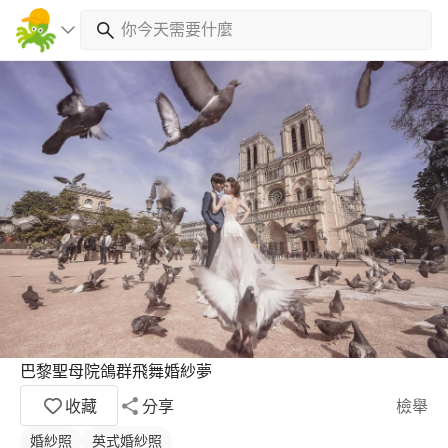
巴黎聖母院鴿群飛舞婚紗夢
收藏
分享
檢舉
婚紗照
英式婚紗照