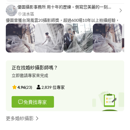
優圖攝影事務所 用十年的歷練・側寫您美麗的一刻....
淡水區
優圖曾獲台灣風雲20攝影師獎，超過600場10年以上拍攝經驗，
正在找婚紗攝影師嗎？
立即邀請專家來完成
4.96
(
23
)
2,839
位專家
免費找專家
更多婚紗攝影