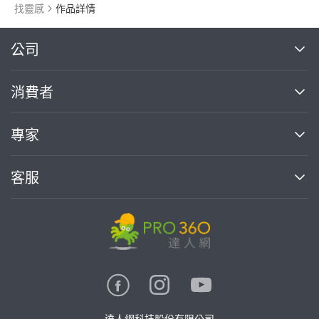
找靈感
作品詳情
繼續完成
公司
關於我們
消費者
找專家(0)
買服務(0)
媒體報導
買服務
專家
部落格
如何使用PRO360
加入我們
案件中心
客服
熱門服務
投資人關係
成為專家
所有服務
客服中心
合作提案
如何接案
價格行情
使用條款
聯絡我們
專家指南
專家目錄
信任與保障
推廣服務
在地專家推薦
隱私權政策
卓越專家
達人網科技股份有限公司