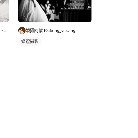
優圖攝影事務所 用十年的歷練・側寫您美麗的一刻....
婚攝阿傖 IG:keng_yitsang
婚禮攝影