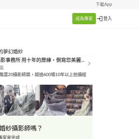
下載App
成為專家
登入
的夢幻婚紗
優圖攝影事務所 用十年的歷練・側寫您美麗的一刻....
區
風雲20攝影師獎，超過600場10年以上拍攝經
婚紗攝影師嗎？
專家來完成