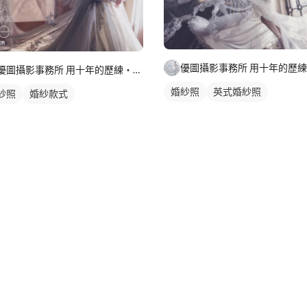
優圖攝影事務所 用十年的歷練・側寫您美麗的一刻....
婚紗照
英式婚紗照
紗照
婚紗款式