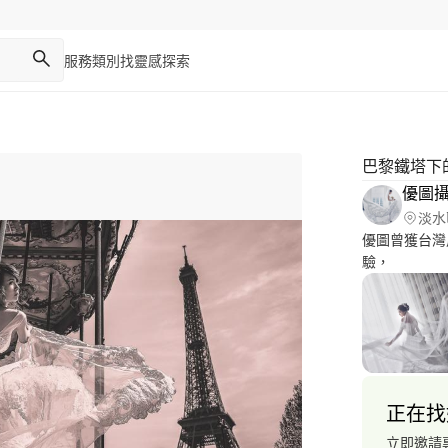
服務類別
找靈感
探索
巴黎鐵塔下
淡水
優圖曾獲台灣
驗，
正在找
立即邀請