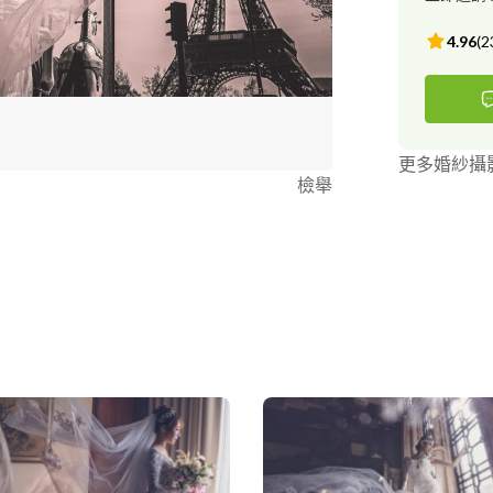
4.96
(
2
更多婚紗攝
檢舉