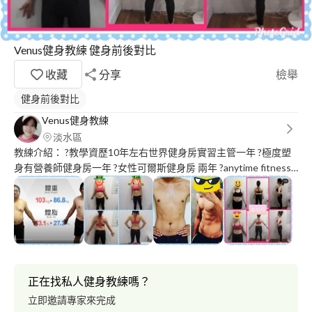
Venus健身教練 健身前後對比
收藏
分享
檢舉
健身前後對比
Venus健身教練
淡水區
教練介紹： ?️教學資歷10年左右世界健身房實習主管一年 ?️極度塑
身有營養師健身房一年 ?️女性可爾斯健身房 兩年 ?️anytime fitness
主管半年 教學經驗 ?高血壓，小兒麻痺，乳癌，糖尿病慢性疾病 ?
想要增重，減重，雕塑身，形 短期目標達成 ?針對想要的健身型態
給予飲食建議 ❤️我喜歡看到學生改變，透過學生的健康由衷的感
到開心，我將畢生所學傳授給你不藏私，避免你在健身遇到傷害，
給予正確飲食觀念，透過健身達到健康心靈上提升，以及成就調整
到你想要的體態!!
正在找私人健身教練嗎？
立即邀請專家來完成