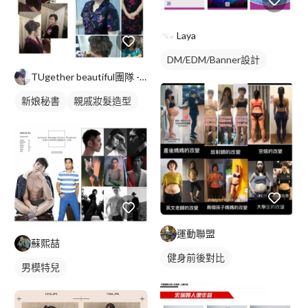
Laya
DM/EDM/Banner設計
TUgether beautiful團隊 - 彩妝造型 /新秘 /保養 /生活
新娘秘書
親戚妝髮造型
新娘髮型
運動聯盟
蘇熙喆
健身前後對比
男模特兒