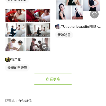
TUgether beautiful團隊 - 彩妝造型 /新秘 /保養 /生活
新娘秘書
陳光偉
婚禮動態錄影
婚禮平面攝影
查看更多
找靈感
作品詳情