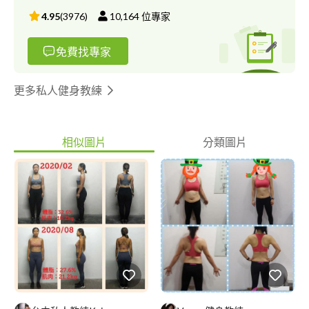
4.95
(
3976
)
10,164
位專家
免費找專家
更多私人健身教練
相似圖片
分類圖片