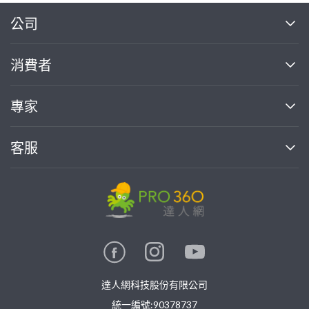
繼續完成
公司
關於我們
消費者
找專家(0)
買服務(0)
媒體報導
買服務
專家
部落格
如何使用PRO360
加入我們
案件中心
客服
熱門服務
投資人關係
成為專家
所有服務
客服中心
合作提案
如何接案
價格行情
使用條款
聯絡我們
專家指南
專家目錄
信任與保障
推廣服務
在地專家推薦
隱私權政策
卓越專家
達人網科技股份有限公司
關鍵字搜尋
公告
特約專家
統一編號:90378737