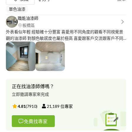
單色油漆
職能油漆師
板橋區
外表看似年輕 經驗確十分豐富 喜愛用不同角度的觀看不同視覺景
觀的油漆師 對顏色敏感度也屬於極高 喜愛跟客戶交流跟客戶不同
樣的意見跟想法 歡迎大家都可來諮詢 一般粉刷工程 室內精緻裝
修。特殊塗料研究 都可以討論
正在找油漆師傅嗎？
立即邀請專家來完成
4.81
(
7910
)
21,189
位專家
免費找專家