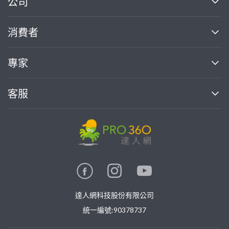
公司
關於我們
消費者
找專家(0)
買服務(0)
媒體報導
買服務
專家
部落格
如何使用PRO360
加入我們
案件中心
客服
熱門服務
投資人關係
成為專家
所有服務
客服中心
合作提案
如何接案
價格行情
使用條款
聯絡我們
專家指南
專家目錄
信任與保障
推廣服務
在地專家推薦
隱私權政策
卓越專家
達人網科技股份有限公司
關鍵字搜尋
公告
特約專家
統一編號:90378737
專業知識