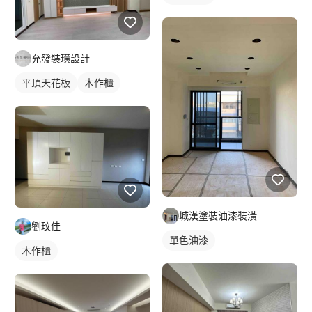
允發裝璜設計
平頂天花板
木作櫃
城漢塗裝油漆裝潢
劉玟佳
單色油漆
木作櫃