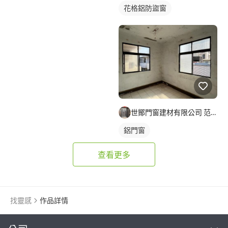
花格鋁防盜窗
世鄮門窗建材有限公司 范先生
鋁門窗
查看更多
找靈感
作品詳情
繼續完成