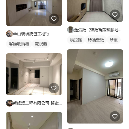
逸張紙（壁紙窗簾塑膠地板）
華山裝璜統包工程行
橫拉簾
磚牆壁紙
紗簾
客廳收納櫃
電視櫃
新峰聚工程有限公司-舊電線抽換-燈具安裝-