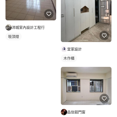
沛城室內設計工程行
吸頂燈
宜家設計
木作櫃
品信鋁門窗