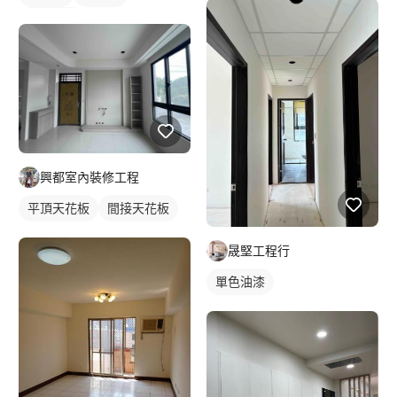
櫥櫃木門
興都室內裝修工程
平頂天花板
間接天花板
晟堅工程行
單色油漆