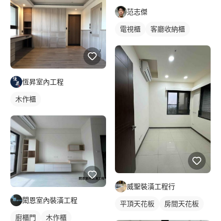
范志傑
電視櫃
客廳收納櫃
恆昇室內工程
木作櫃
威聖裝潢工程行
閎恩室內裝潢工程
平頂天花板
房間天花板
廚櫃門
木作櫃