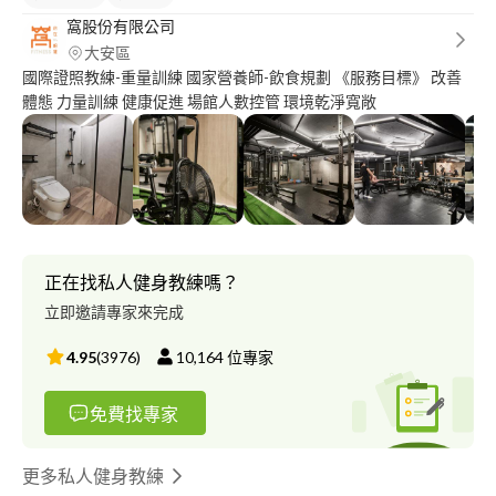
窩股份有限公司
大安區
國際證照教練-重量訓練 國家營養師-飲食規劃 《服務目標》 改善
體態 力量訓練 健康促進 場館人數控管 環境乾淨寬敞
正在找私人健身教練嗎？
立即邀請專家來完成
4.95
(
3976
)
10,164
位專家
免費找專家
更多私人健身教練