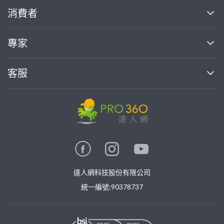
關於我們
消費者
找專家(0)
買服務(0)
媒體報導
買服務
專家
部落格
如何使用PRO360
加入我們
案件中心
客服
熱門服務
投資人關係
成為專家
所有服務
客服中心
合作提案
如何接案
價格行情
使用條款
聯絡我們
專家指南
專家目錄
信任與保障
推廣服務
在地專家推薦
隱私權政策
卓越專家
達人網科技股份有限公司
關鍵字搜尋
公告
特約專家
統一編號:90378737
專業知識
勞健保專區
問專家