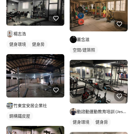
楊志浩
叢念滋
健身環境
健身房
空間/建築照
竹東宜安居企業社
動諮動運動教育培訓 (Jesse)
鋼構鐵皮屋
健身環境
健身房