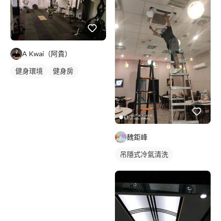
A Kwai（阿貴）
健身環境
健身房
魏鉅峰
吊隱式冷氣清洗