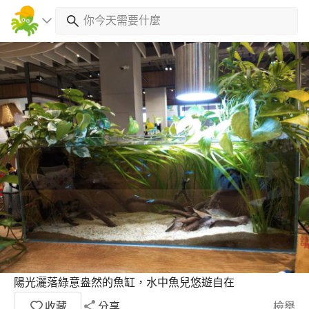
陽光灑落綠意盎然的魚缸，水中魚兒悠遊自在
收藏
分享
檢舉