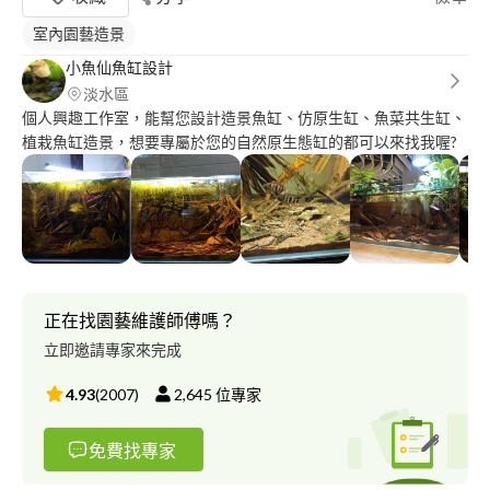
室內園藝造景
小魚仙魚缸設計
淡水區
個人興趣工作室，能幫您設計造景魚缸、仿原生缸、魚菜共生缸、
植栽魚缸造景，想要專屬於您的自然原生態缸的都可以來找我喔?
正在找園藝維護師傅嗎？
立即邀請專家來完成
4.93
(
2007
)
2,645
位專家
免費找專家