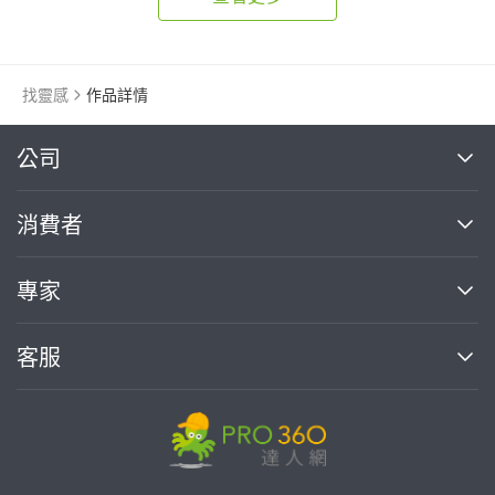
找靈感
作品詳情
繼續完成
公司
關於我們
消費者
找專家(0)
買服務(0)
媒體報導
買服務
專家
部落格
如何使用PRO360
加入我們
案件中心
客服
熱門服務
投資人關係
成為專家
所有服務
客服中心
合作提案
如何接案
價格行情
使用條款
聯絡我們
專家指南