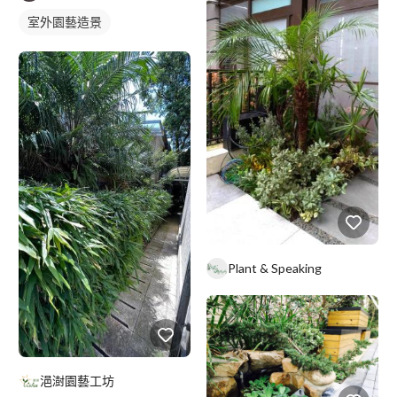
室外園藝造景
Plant & Speaking
浥澍園藝工坊