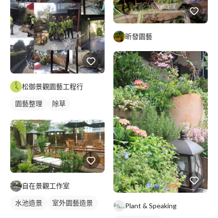
昕發園藝
松御景觀園藝工程行
園藝整理
除草
自在景觀工作室
水池造景
室外園藝造景
Plant & Speaking