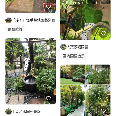
「淨予」怪手整地園藝造景
園藝維護
大寶景觀園藝
室內園藝造景
上善若水園藝景觀