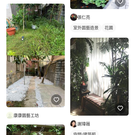
張仁亮
室外園藝造景
花圃
康康園藝工坊
謝瑋薇
空間/建築照