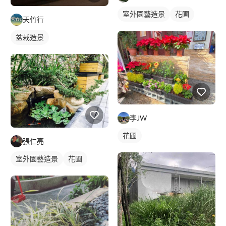
室外園藝造景
花圃
天竹行
盆栽造景
李JW
花圃
張仁亮
室外園藝造景
花圃