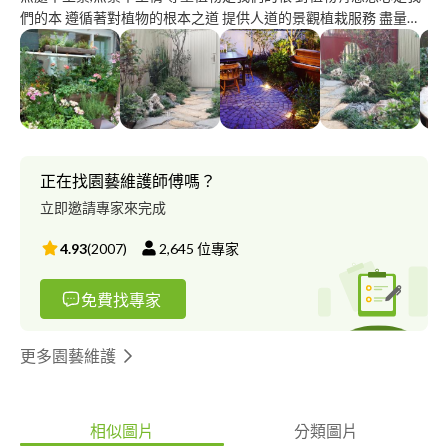
們的本 遵循著對植物的根本之道 提供人道的景觀植栽服務 盡量減
少農藥及機械維護的化學機械傷害 提倡國人對環境綠化美感及包
容性的提升 我們提供各式景觀植栽規劃設計施工及後續植栽維護
正在找園藝維護師傅嗎？
立即邀請專家來完成
4.93
(
2007
)
2,645
位專家
免費找專家
更多園藝維護
相似圖片
分類圖片