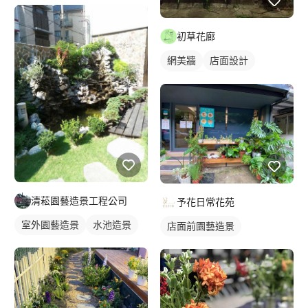
初草花廊
網美牆
店面設計
花藝造景
清菘園藝造景工程公司
予花日常花苑
室外園藝造景
水池造景
店面前園藝造景