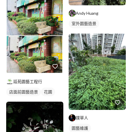
Andy Huang
室外園藝造景
陽台園藝佈置
廷苑園藝工程行
店面前園藝造景
花圃
撲草人
園藝維護