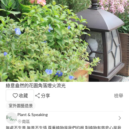
綠意盎然的花園角落燈火流光
收藏
分享
檢舉
室外園藝造景
Plant & Speaking
南區
無處不生景,無景不生情 尊重植物是我們的根 對植物有慈悲心是我