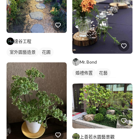
達谷工程
室外園藝造景
花圃
Mr. Bond
婚禮佈置
花藝
婚禮花藝
花藝造景
上善若水園藝景觀