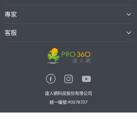
媒體報導
買服務
專家
部落格
如何使用PRO360
加入我們
案件中心
客服
熱門服務
投資人關係
成為專家
所有服務
客服中心
合作提案
如何接案
價格行情
使用條款
聯絡我們
專家指南
專家目錄
信任與保障
推廣服務
在地專家推薦
隱私權政策
卓越專家
達人網科技股份有限公司
關鍵字搜尋
公告
特約專家
統一編號:90378737
專業知識
勞健保專區
問專家
免費找專家
新手攻略