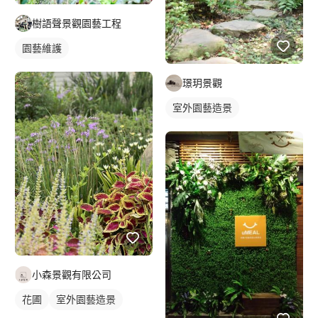
樹語聲景觀園藝工程
園藝維護
璟玥景觀
室外園藝造景
小森景觀有限公司
花圃
室外園藝造景