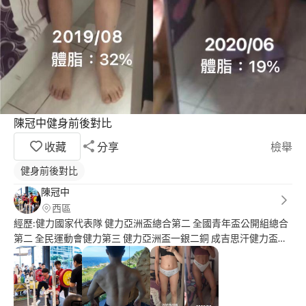
陳冠中健身前後對比
收藏
分享
檢舉
健身前後對比
陳冠中
西區
經歷:健力國家代表隊 健力亞洲盃總合第二 全國青年盃公開組總合
第二 全民運動會健力第三 健力亞洲盃一銀二銅 成吉思汗健力盃第
三 證照: NASM美國國家運動醫學會 高齡訓練專家 nsca美國肌力體
能學會 壺鈴指導員 ISCA健身教練證， IFBB國際健美聯盟運動營養
運動按摩技術員證 專長: 健力訓練，肌力體能訓練，增肌減脂，體
態改造，提升健康