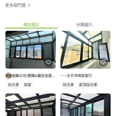
更多鋁門窗
相似圖片
分類圖片
俊麟公司/鋼構&鐵皮搭建&採光罩
太平洋隔音窗行
採光罩
鋁窗
採光罩
屋頂採光罩
玻璃採光罩
陽台採光罩
玻璃採光罩