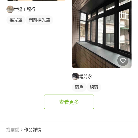
世達工程行
採光罩
門前採光罩
鋁採光罩
鍾芳永
窗戶
鋁窗
查看更多
找靈感
作品詳情