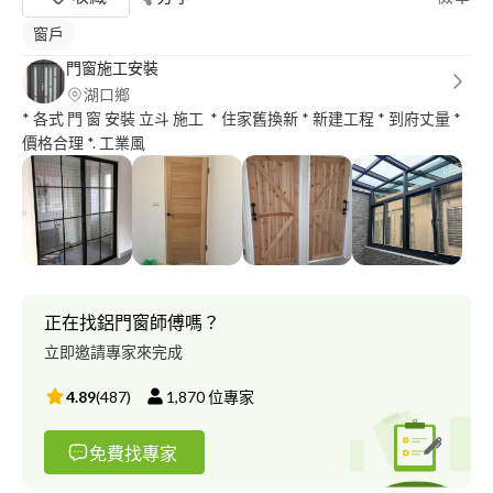
窗戶
門窗施工安裝
湖口鄉
* 各式 門 窗 安裝 立斗 施工 * 住家舊換新 * 新建工程 * 到府丈量 *
價格合理 *. 工業風
正在找鋁門窗師傅嗎？
立即邀請專家來完成
4.89
(
487
)
1,870
位專家
免費找專家