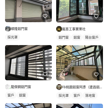
順隆鋁門窗
嵐首工事實業社
採光罩
鋁門窗
鋁窗
陽台窗戶
龍傑鋼鋁門窗
FB桃園鋁窗阿彥（建昌鋁門窗）
窗戶
鋁窗
採光罩
窗戶
落地窗
鋁門窗
鋁窗
陽台窗戶