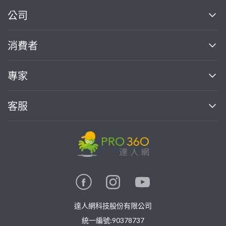
繼續完成
公司
關於我們
消費者
找專家(0)
買服務(0)
媒體報導
買服務
專家
部落格
如何使用PRO360
加入我們
案件中心
客服
熱門服務
投資人關係
成為專家
所有服務
客服中心
合作提案
如何接案
價格行情
使用條款
聯絡我們
專家指南
專家目錄
信任與保障
推廣服務
在地專家推薦
隱私權政策
卓越專家
達人網科技股份有限公司
關鍵字搜尋
公告
特約專家
統一編號:90378737