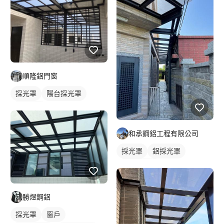
順隆鋁門窗
採光罩
陽台採光罩
鋁採光罩
和承鋼鋁工程有限公司
採光罩
鋁採光罩
門前採光罩
勝煜鋼鋁
採光罩
窗戶