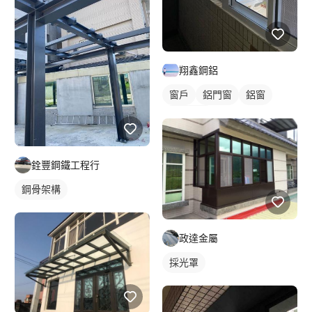
翔鑫鋼鋁
窗戶
鋁門窗
鋁窗
陽台窗戶
銓豐鋼鐵工程行
鋼骨架構
政達金屬
採光罩