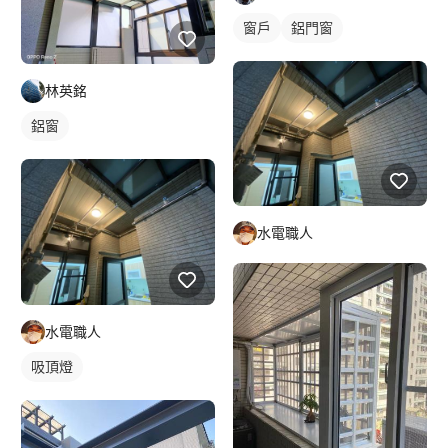
窗戶
鋁門窗
林英銘
鋁窗
水電職人
水電職人
吸頂燈