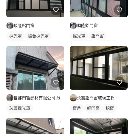
順隆鋁門窗
順隆鋁門窗
採光罩
陽台採光罩
採光罩
鋁門窗
鋁採光罩
屋頂採光罩
鋁採光罩
鋁窗
陽台窗戶
世鄮門窗建材有限公司 范先生
永鑫鋁門窗玻璃工程
玻璃採光罩
窗戶
鋁門窗
鋁窗
陽台窗戶