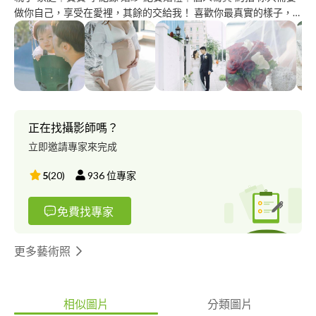
做你自己，享受在愛裡，其餘的交給我！ 喜歡你最真實的樣子，
回歸影像的本質。 我想為你們留下有溫度的照片，影像的本質應
是能夠好好在未來的某刻回味卻不會覺得突兀的，你們真實可愛的
互動，就會是你們最珍貴的樣子！希望能找到理念相同的你們：）
靜好影像粉絲專頁
https://www.facebook.com/peacefulgracephotolab 靜好影像服務
方案 https://linktr.ee/peacefulgrace
正在找攝影師嗎？
立即邀請專家來完成
5
(
20
)
936
位專家
免費找專家
更多藝術照
相似圖片
分類圖片