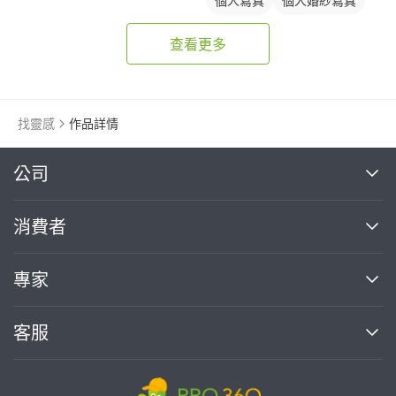
個人寫真
個人婚紗寫真
孕婦寫真
外拍
查看更多
找靈感
作品詳情
繼續完成
公司
關於我們
消費者
找專家(0)
買服務(0)
媒體報導
買服務
專家
部落格
如何使用PRO360
加入我們
案件中心
客服
熱門服務
投資人關係
成為專家
所有服務
客服中心
合作提案
如何接案