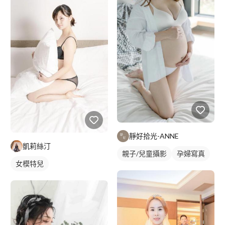
商業人像
靜好拾光-ANNE
凱莉絲汀
親子/兒童攝影
孕婦寫真
女模特兒