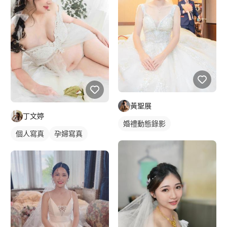
黃聖展
丁文婷
婚禮動態錄影
個人寫真
孕婦寫真