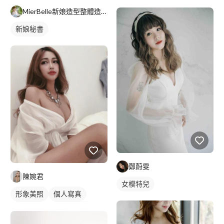
MierBelle新娘造型整體造型工作室
新娘秘書
鄭蔚雯
陳婉君
女模特兒
形象美照
個人寫真
女模特兒
棚拍藝術照
沙龍照
藝術照