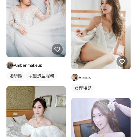
Amber makeup
婚紗照
妝髮造型服務
Venus
婚紗款式
新娘秘書
女模特兒