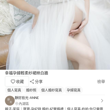
幸福孕婦輕柔紗裙映白牆
收藏
分享
檢舉
個人寫真
婚紗照
個人婚紗寫真
孕婦寫真
靜好拾光-ANNE
內湖區
親子·家庭｜寶寶·孕紀錄 婚紗·紀實婚禮｜個人寫真·約拍 你只需要