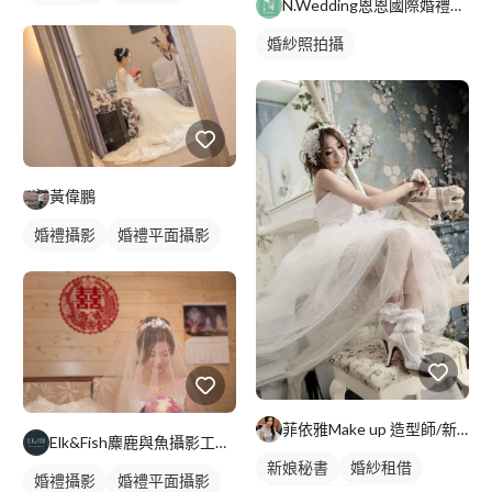
N.Wedding恩恩國際婚禮顧問團隊
婚紗照
婚紗照拍攝
黃偉鵬
婚禮攝影
婚禮平面攝影
菲依雅Make up 造型師/新娘秘書
Elk&Fish麋鹿與魚攝影工作室
新娘秘書
婚紗租借
婚禮攝影
婚禮平面攝影