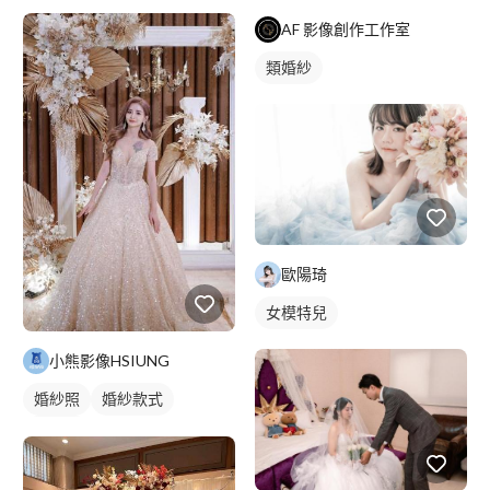
AF 影像創作工作室
類婚紗
歐陽琦
女模特兒
小熊影像HSIUNG
婚紗照
婚紗款式
類婚紗