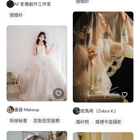
類婚紗
AF 影像創作工作室
類婚紗
唐薇 Makeup
斑馬柯（Zebra K.)
新娘秘書
妝髮造型服務
婚紗照
婚禮平面攝影