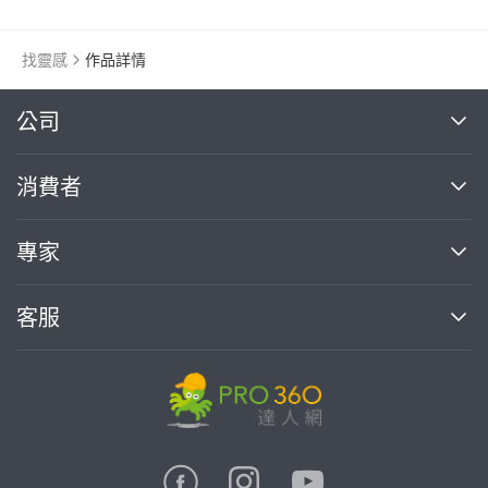
找靈感
作品詳情
繼續完成
公司
關於我們
消費者
找專家(0)
買服務(0)
媒體報導
買服務
專家
部落格
如何使用PRO360
加入我們
案件中心
客服
熱門服務
投資人關係
成為專家
所有服務
客服中心
合作提案
如何接案
價格行情
使用條款
聯絡我們
專家指南
專家目錄
信任與保障
推廣服務