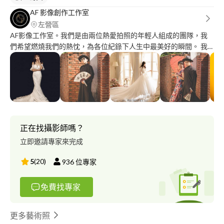
AF 影像創作工作室
左營區
AF影像工作室。我們是由兩位熱愛拍照的年輕人組成的團隊，我
們希望燃燒我們的熱忱，為各位紀錄下人生中最美好的瞬間。 我
們是 ： 回憶錄製師? 你的回憶 由我紀錄 活動紀錄、婚禮紀錄、情
侶寫真、動物寫真等等各類攝影案件。 IG:
https://www.instagram.com/photographer.kai/
https://instagram.com/costa.com_photography?
igshid=YmMyMTA2M2Y=
正在找攝影師嗎？
立即邀請專家來完成
5
(
20
)
936
位專家
免費找專家
更多藝術照