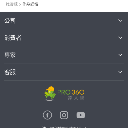
找靈感
作品詳情
繼續完成
公司
關於我們
消費者
找專家(0)
買服務(0)
媒體報導
買服務
專家
部落格
如何使用PRO360
加入我們
案件中心
客服
熱門服務
投資人關係
成為專家
所有服務
客服中心
合作提案
如何接案
價格行情
使用條款
聯絡我們
專家指南
專家目錄
信任與保障
推廣服務
在地專家推薦
隱私權政策
卓越專家