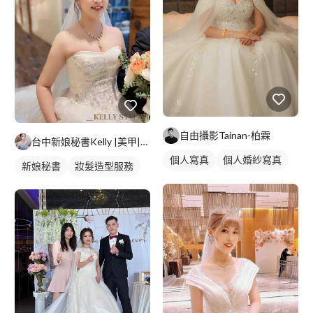
自由攝影Tainan-柏霖
台中新娘秘書Kelly |美甲|美睫|育髮|紋綉
個人寫真
個人婚紗寫真
新娘秘書
妝髮造型服務
婚紗照
婚禮平面攝影