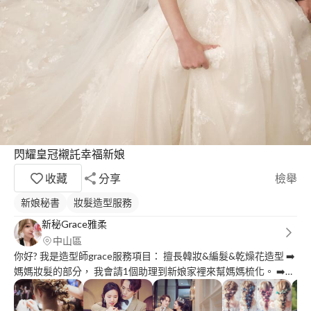
閃耀皇冠襯託幸福新娘
收藏
分享
檢舉
新娘秘書
妝髮造型服務
新秘Grace雅柔
中山區
你好? 我是造型師grace服務項目： 擅長韓妝&編髮&乾燥花造型 ➡️
媽媽妝髮的部分， 我會請1個助理到新娘家裡來幫媽媽梳化。 ➡️新
郎或婆婆妝髮部份, 也會請1助理過去新郎家梳化。 （兩方助理完
成妝髮後即離開） ➡️grace全權負責新娘?‍♀️的部分。 全省新娘秘書