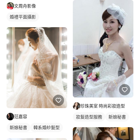
文周舟影像
婚禮平面攝影
珍珠美室 時尚彩妝造型
范嘉容
妝髮造型服務
新娘秘書
新娘秘書
韓系婚紗髮型
妝髮造型服務