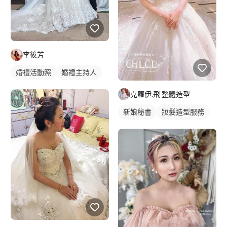
李筱芳
婚禮活動照
婚禮主持人
克蘿伊.飛 整體造型
新娘秘書
妝髮造型服務