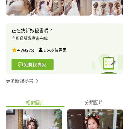
服務 免車馬費用、免鐘點費用 服務項目： 全省新娘秘書服務、結
婚造型、個人造型、 宴會造型、尾牙妝、婚紗造型、表演造型 *韓
式彩妝造型風格 *創造自然無瑕底妝 *乾淨而有神的眼妝 *自然優雅
空氣感髮線條
正在找新娘秘書嗎？
立即邀請專家來完成
4.96
(
295
)
1,566
位專家
免費找專家
更多新娘秘書
相似圖片
分類圖片