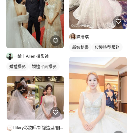
陳珊琪
新娘秘書
妝髮造型服務
一綸｜Allen 攝影師
婚禮攝影
婚禮平面攝影
Hilary彩妝師/新祕造型/個人造型