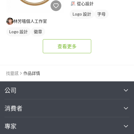
從心設計
Logo 設計
字母
林芳嘻個人工作室
美式商標
黑白
Logo 設計
徽章
日式商標
綠色
查看更多
找靈感
作品詳情
繼續完成
公司
關於我們
消費者
找專家(0)
買服務(0)
媒體報導
買服務
專家
部落格