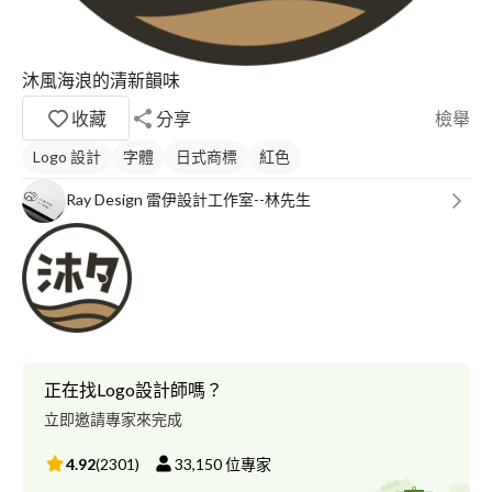
沐風海浪的清新韻味
收藏
分享
檢舉
Logo 設計
字體
日式商標
紅色
Ray Design 雷伊設計工作室--林先生
正在找Logo設計師嗎？
立即邀請專家來完成
4.92
(
2301
)
33,150
位專家