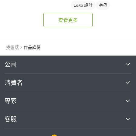
Logo 設計
字母
美式商標
黑白
查看更多
找靈感
作品詳情
繼續完成
公司
關於我們
消費者
找專家(0)
買服務(0)
媒體報導
買服務
專家
部落格
如何使用PRO360
加入我們
案件中心
客服
熱門服務
投資人關係
成為專家
所有服務
客服中心