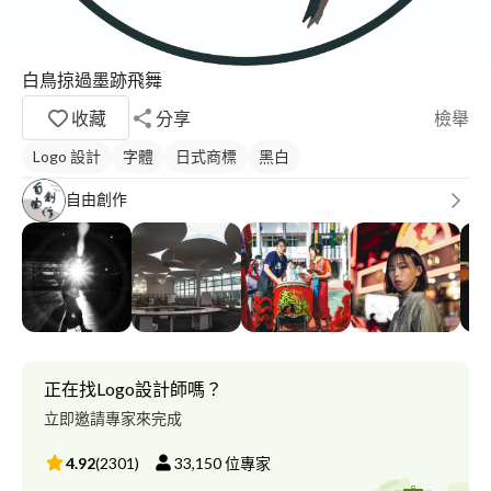
白鳥掠過墨跡飛舞
收藏
分享
檢舉
Logo 設計
字體
日式商標
黑白
自由創作
正在找Logo設計師嗎？
立即邀請專家來完成
4.92
(
2301
)
33,150
位專家