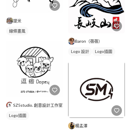
提米
線條畫風
Baron（蓓蓓）
Logo 設計
Logo插圖
字體
卡通商標
藍色
SZ5studio. 創意設計工作室
Logo插圖
楊孟澤