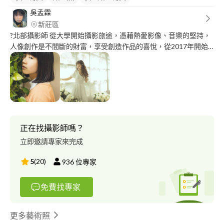
吳孟霖
新莊區
?北部攝影師 從大學開始攝影旅途，憑藉熱愛影像、音樂的堅持，
人像創作是不間斷的財富，享受創造作品的喜悅，從2017年開始
屢屢獲得客戶喜愛， 最近鑽研日系攝影的樂趣。 攝影範籌包含：
✨形象照 ✨藝術照 ✨活動紀錄 ✨訪談紀錄
正在找攝影師嗎？
立即邀請專家來完成
5
(
20
)
936
位專家
免費找專家
更多藝術照