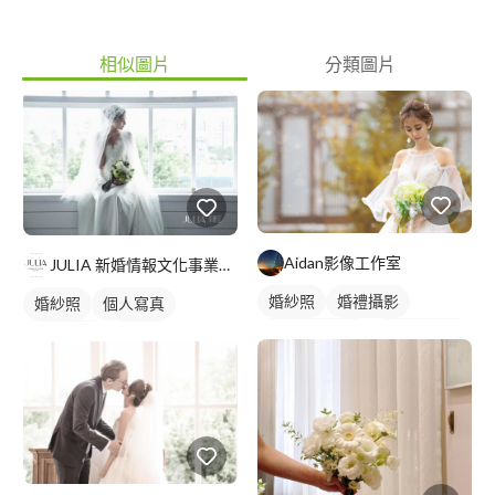
相似圖片
分類圖片
Aidan影像工作室
JULIA 新婚情報文化事業有限公司
婚紗照
婚禮攝影
婚紗照
個人寫真
個人婚紗寫真
情侶婚紗照
婚紗租借
實穿圖
婚禮平面攝影
婚紗訂製
個人婚紗寫真
韓式婚紗禮服