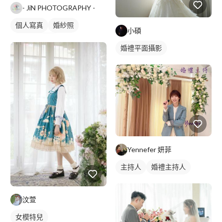
- JiN PHOTOGRAPHY -
個人寫真
婚紗照
小碩
個人婚紗寫真
婚禮平面攝影
Yennefer 妍菲
主持人
婚禮主持人
汶萱
女模特兒