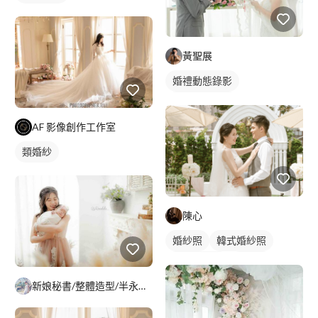
黃聖展
婚禮動態錄影
婚禮平面攝影
AF 影像創作工作室
類婚紗
陳心
婚紗照
韓式婚紗照
情侶藝術照
情侶照
情侶婚紗照
婚禮平面攝影
新娘秘書/整體造型/半永久 Penny
婚禮攝影