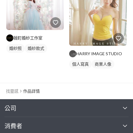
薇町婚紗工作室
婚紗照
婚紗款式
HARRY IMAGE STUDIO
個人寫真
商業人像
找靈感
作品詳情
繼續完成
公司
關於我們
消費者
找專家(0)
買服務(0)