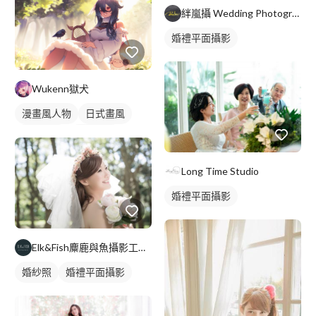
絆嵐攝 Wedding Photography
婚禮平面攝影
Wukenn獄犬
漫畫風人物
日式畫風
電繪作品
漫畫畫風
繪畫風格
插畫
Long Time Studio
人物插畫
婚禮平面攝影
Elk&Fish麋鹿與魚攝影工作室
婚紗照
婚禮平面攝影