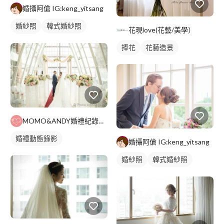
婚攝阿傖 IG:keng_yitsang
婚紗照
韓式婚紗照
花現love(花藝/美學）
類婚紗
捧花
花藝造景
MOMO&ANDY婚禮紀錄影像工作室
婚禮動態錄影
婚攝阿傖 IG:keng_yitsang
婚紗照
韓式婚紗照
類婚紗