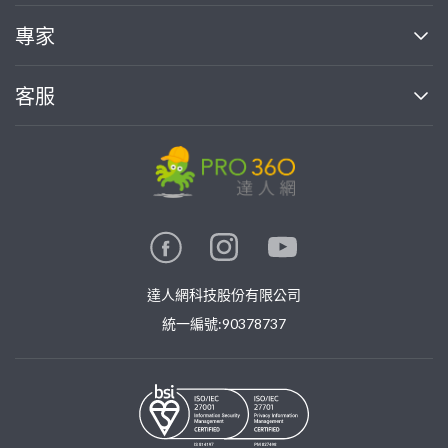
媒體報導
買服務
專家
部落格
如何使用PRO360
加入我們
案件中心
客服
熱門服務
投資人關係
成為專家
所有服務
客服中心
合作提案
如何接案
價格行情
使用條款
聯絡我們
專家指南
專家目錄
信任與保障
推廣服務
在地專家推薦
隱私權政策
卓越專家
達人網科技股份有限公司
關鍵字搜尋
公告
特約專家
統一編號:90378737
專業知識
勞健保專區
問專家
新手攻略