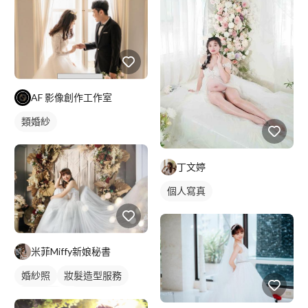
AF 影像創作工作室
類婚紗
丁文婷
個人寫真
米菲Miffy新娘秘書
婚紗照
妝髮造型服務
婚紗款式
新娘秘書