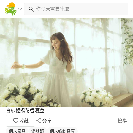
白紗輕揚花香漫溢
收藏
分享
檢舉
個人寫真
婚紗照
個人婚紗寫真