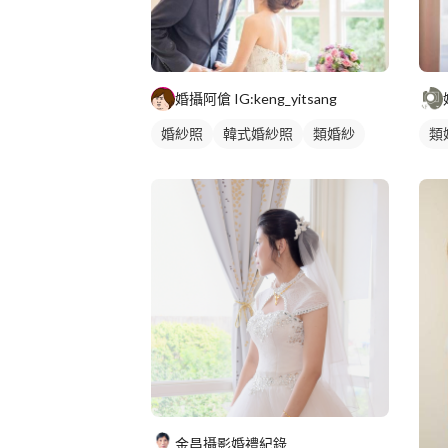
婚攝阿傖 IG:keng_yitsang
婚紗照
韓式婚紗照
類婚紗
類
金昌攝影婚禮紀錄