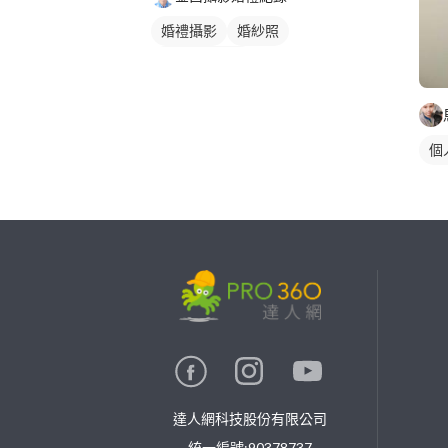
婚禮攝影
婚紗照
婚禮平面攝影
個
繼續完成
找專家(0)
買服務(0)
達人網科技股份有限公司
統一編號:90378737