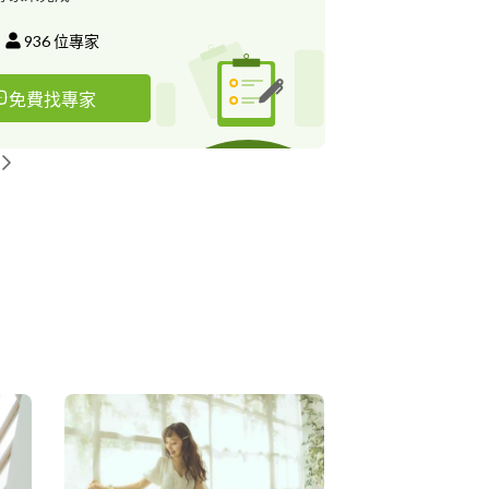
拍攝15年，拍攝服務超過1200對的新人，有絕對
技術應付各種嚴苛的環境做最好的拍攝，幫您把
936
位專家
及回憶記錄下來。無論是技術、經驗、熱情及美
％的能力與把握，是您絕對可以信任的專業團隊。
免費找專家
與動態影像皆能給您最完美的品質。工作室承接
： 婚禮攝影、婚禮錄影、自助婚紗、婚紗側錄、
拍攝影、商業廣告攝影、個人寫真、孕婦寫真、攝
何攝影相關的業務都能幫您服務。