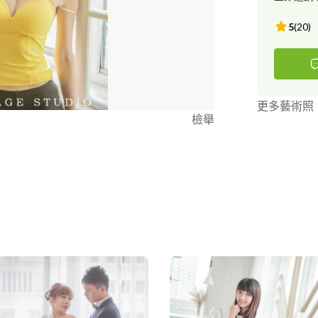
禮、婚紗紀錄
足夠的經驗與
5
(
20
)
最美好的畫面
感都有100
整合靜態照片
各類攝影服務
求婚記錄 網
更多藝術照
影棚出租 任
檢舉