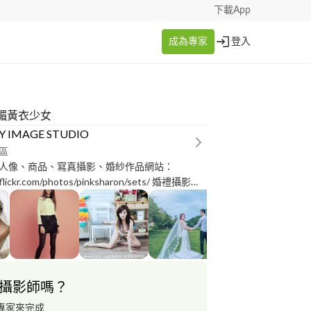
下載App
成為專家
登入
媚黃衣少女
Y IMAGE STUDIO
區
人像、商品、寫真攝影、婚紗作品網站：
.flickr.com/photos/pinksharon/sets/ 婚禮攝影作
/www.flickr.com/photos/wedding-angel/sets/
商攝影、活動錄影、求婚錄影、商業攝影影片
ps://www.youtube.com/user/chungharry88
相關粉絲專頁：
w.facebook.com/HARRYIMAGESTUDIO/ 網拍商
影粉專：
攝影師嗎？
.facebook.com/harryphotostudio/ 捕捉最真實的
給您最有溫度的畫面是我們拍攝的強項，從業婚
專家來完成