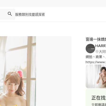
服務類別
找靈感
探索
窗邊一抹嬌
HARR
大同
網拍、商業、
https://www
品網站：https:/
婚禮錄影、工
MV作品網站：htt
婚禮婚紗攝影
https://ww
業人像寫真攝
正在找
https://www
情感與感動，
立即邀請