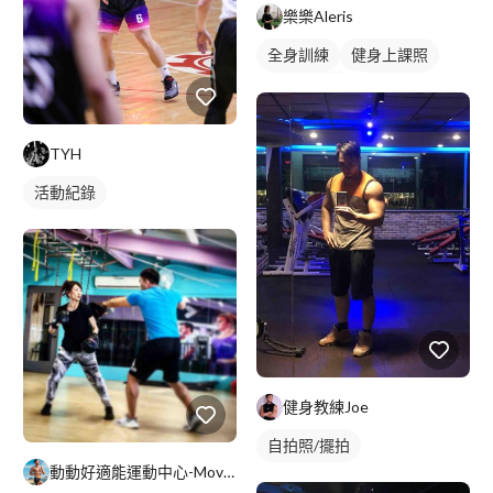
樂樂Aleris
全身訓練
健身上課照
健身團體課
健身課程
TYH
活動紀錄
健身教練Joe
自拍照/擺拍
動動好適能運動中心-Move Well