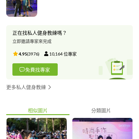
每次的課程都需要非常認真的配合，不要讓自己花了錢沒結果，
你浪費錢我浪費時間 目前也在台中市極限健身中心文心店擔任健
身私人教練 已交過蠻多學生，也有在國中擔任過助理教練(籃球)
(第一次就進全國賽) 目前經歷至少500堂一對一課程的經驗 人生就
是要有目標，沒目標怎麼叫人生呢? 我叫:施彥丞 綽號:Pippen 證
正在找私人健身教練嗎？
照:IHFI國際證照 籃球C級教練 游泳丙級教練 健身體適能教練
立即邀請專家來完成
4.95
(
3976
)
10,164
位專家
免費找專家
更多私人健身教練
相似圖片
分類圖片