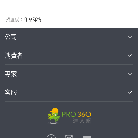
找靈感
作品詳情
繼續完成
公司
關於我們
消費者
找專家(0)
買服務(0)
媒體報導
買服務
專家
部落格
如何使用PRO360
加入我們
案件中心
客服
熱門服務
投資人關係
成為專家
所有服務
客服中心
合作提案
如何接案
價格行情
使用條款
聯絡我們
專家指南
專家目錄
信任與保障