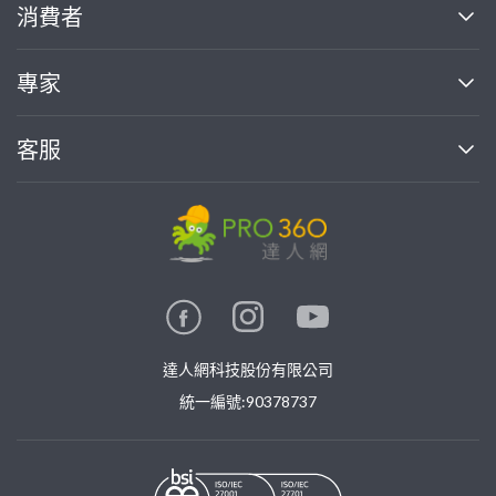
關於我們
消費者
找專家(0)
買服務(0)
媒體報導
買服務
專家
部落格
如何使用PRO360
加入我們
案件中心
客服
熱門服務
投資人關係
成為專家
所有服務
客服中心
合作提案
如何接案
價格行情
使用條款
聯絡我們
專家指南
專家目錄
信任與保障
推廣服務
在地專家推薦
隱私權政策
卓越專家
達人網科技股份有限公司
關鍵字搜尋
公告
特約專家
統一編號:90378737
專業知識
勞健保專區
問專家
新手攻略