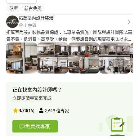
臥室
新古典風
拓萬室內設計裝潢
士林區
拓萬室內設計裝修品質保證： 1.專業品質施工團隊與設計團隊 2.高
貴不貴、低消費、高享受，給你一個夢想級別的現實豪宅 3.以永續
經營的概念，保固期後依舊會給客戶滿意的修繕品質
正在找室內設計師嗎？
立即邀請專家來完成
4.73
(
15
)
2,649
位專家
免費找專家