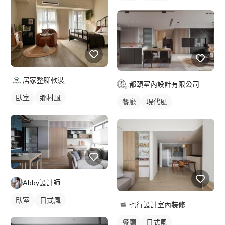
居家整聊軟裝
都頤室內設計有限公司
臥室
鄉村風
餐廳
現代風
Abby設計師
臥室
日式風
也行設計室內裝修
餐廳
日式風