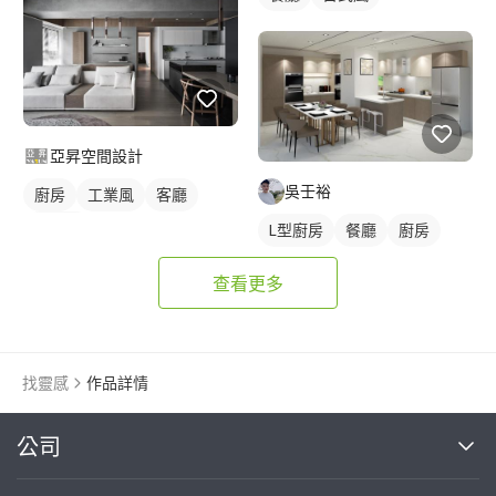
亞昇空間設計
吳壬裕
廚房
工業風
客廳
簡約風
L型廚房
餐廳
廚房
查看更多
找靈感
作品詳情
繼續完成
公司