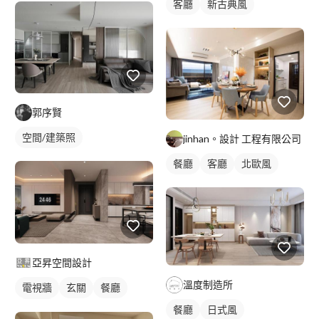
客廳
新古典風
郭序賢
空間/建築照
jinhan。設計 工程有限公司
餐廳
客廳
北歐風
亞昇空間設計
溫度制造所
電視牆
玄關
餐廳
現代風
餐廳
日式風