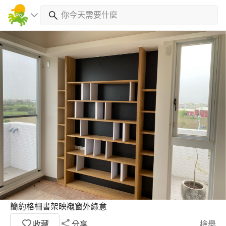
簡約格柵書架映襯窗外綠意
收藏
分享
檢舉