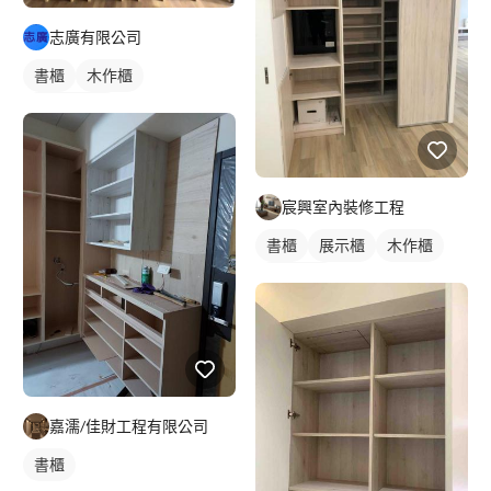
志廣有限公司
書櫃
木作櫃
客廳收納櫃
宸興室內裝修工程
書櫃
展示櫃
木作櫃
其他鐵件
嘉濡/佳財工程有限公司
書櫃