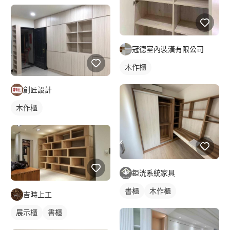
冠德室內裝潢有限公司
木作櫃
創匠設計
木作櫃
鉅洸系統家具
書櫃
木作櫃
吉時上工
展示櫃
書櫃