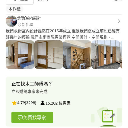
木作櫃
永衡室內設計
新化區
我們永衡室內設計雖然在2015年成立 但是我們沒成立前也已經有
好幾年的經驗 我們永衡團隊專業經營 空間設計、空間規劃、
2D/3D繪製、工程統包、老屋翻修、我們的品質 專業 值得您的信
賴
正在找木工師傅嗎？
立即邀請專家來完成
4.79
(
3298
)
15,202
位專家
免費找專家