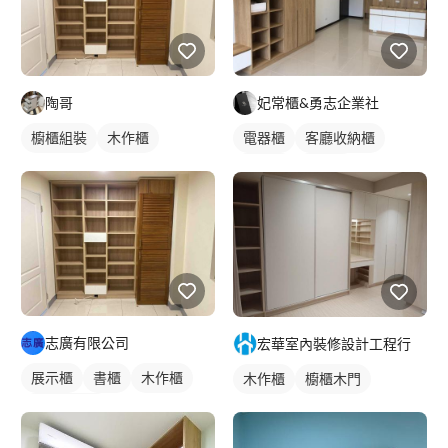
陶哥
妃常櫃&勇志企業社
櫥櫃組裝
木作櫃
電器櫃
客廳收納櫃
電視櫃
木作櫃
志廣有限公司
宏華室內裝修設計工程行
展示櫃
書櫃
木作櫃
木作櫃
櫥櫃木門
客廳收納櫃