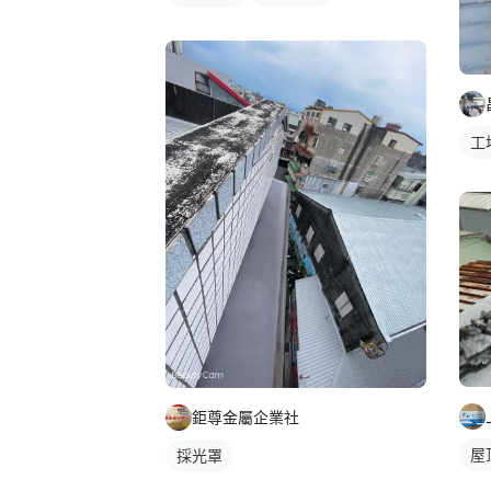
防水漆施工
工
鉅尊金屬企業社
屋
採光罩