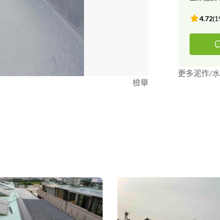
4.72
(
1
更多泥作/
檢舉