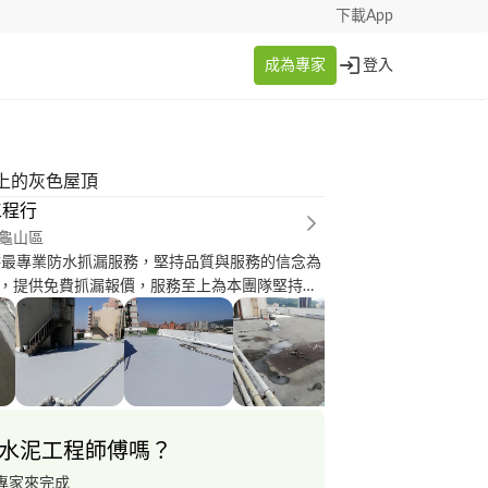
下載App
成為專家
登入
上的灰色屋頂
工程行
龜山區
，提供免費抓漏報價，服務至上為本團隊堅持的
有眾多的工程實績，成績斐然，在業界深獲好
除了現有產品外，也積極在防水工程上繼續研發精
環保法令與需求隨時求新求變，加上累積的技術
顧客最經濟最環保的防水隔熱工法。專業的團
修服務，並有簽定合約保固，我們絕對是您信賴
水泥工程師傅嗎？
專家來完成