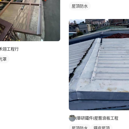
屋頂防水
禾翊工程行
光罩
(華研鐵件)屋簷浪板工程
屋頂防水
鐵皮屋頂