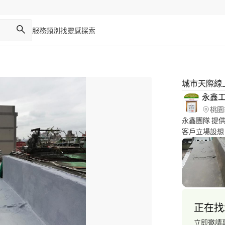
服務類別
找靈感
探索
城市天際線
永鑫
桃園
永鑫團隊 提供最專業防水抓漏服務，堅持品質與服務的信念為
客戶立場設想
信念。永鑫擁
評。 本公司
進，配合國內
與經驗，提供
隊，完善的維
的團隊。
正在找
立即邀請