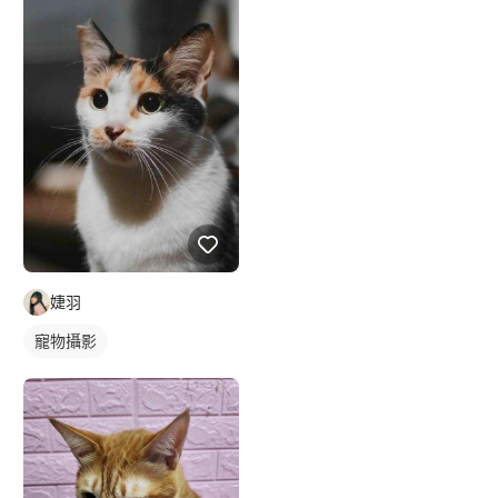
婕羽
寵物攝影