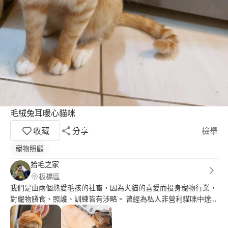
毛絨兔耳暖心貓咪
收藏
分享
檢舉
寵物照顧
拾毛之家
板橋區
我們是由兩個熱愛毛孩的社畜，因為犬貓的喜愛而投身寵物行業，
對寵物膳食、照護、訓練皆有涉略。 曾經為私人非營利貓咪中途
工作室，最後因為種種原因與機緣轉型成現在的『拾毛之家』。