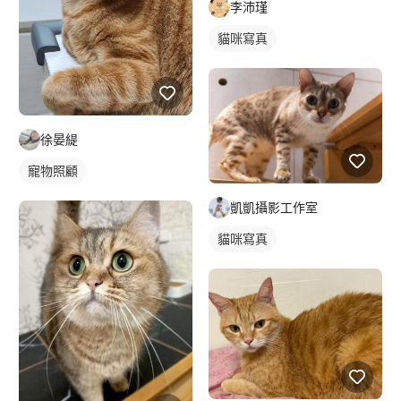
李沛瑾
貓咪寫真
徐晏緹
寵物照顧
凱凱攝影工作室
貓咪寫真