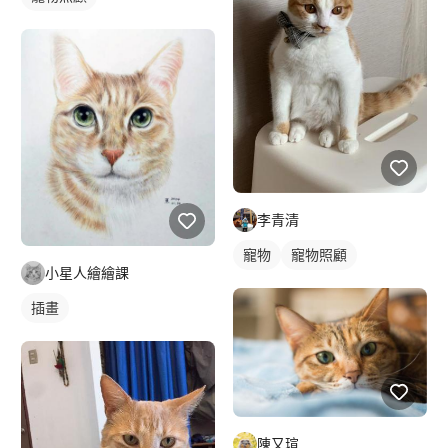
李青清
寵物
寵物照顧
小星人繪繪課
插畫
陳又瑄