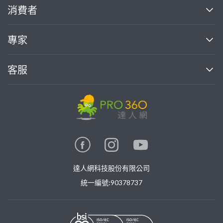
關於我們
消費者
找專家(0)
買服務(0)
媒體報導
買服務
專家
部落格
如何使用PRO360
加入我們
案件中心
客服
熱門服務
投資人關係
成為專家
所有服務
客服中心
合作提案
如何接案
價格行情
使用條款
聯絡我們
專家指南
專家目錄
信任與保障
推廣服務
在地專家推薦
隱私權政策
卓越專家
達人網科技股份有限公司
關鍵字搜尋
公告
特約專家
統一編號:90378737
專業知識
勞健保專區
問專家