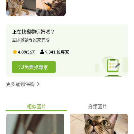
正在找寵物保姆嗎？
立即邀請專家來完成
4.89
(
567
)
9,341
位專家
免費找專家
更多寵物保姆
相似圖片
分類圖片