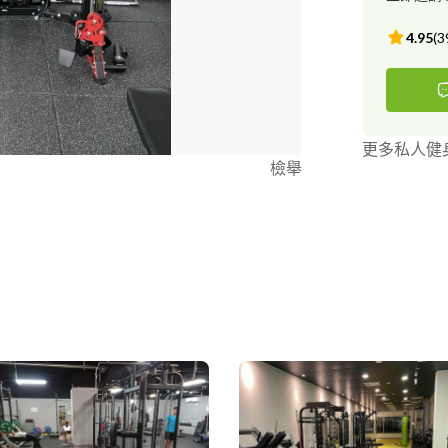
4.95
(
3
更多私人健
檢舉