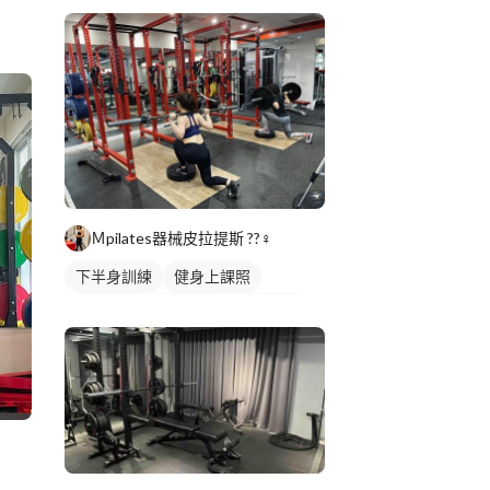
Ｍpilates器械皮拉提斯 ??‍♀️
下半身訓練
健身上課照
重訓課程
健身課程
腿部訓練