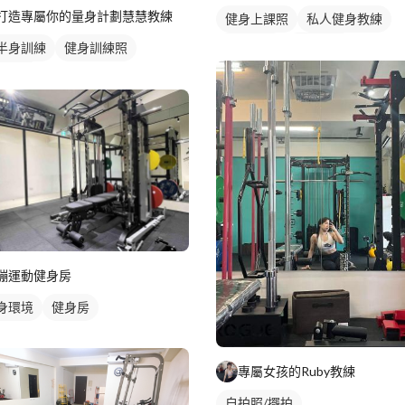
打造專屬你的量身計劃慧慧教練
健身上課照
私人健身教練
重訓教練
健身教練
半身訓練
健身訓練照
女健身教練
健身課程
部訓練
重訓課程
胸肌訓練
蹦運動健身房
身環境
健身房
專屬女孩的Ruby教練
自拍照/擺拍