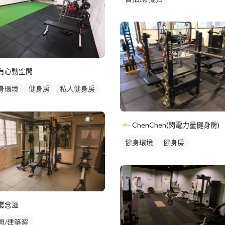
有心動空間
身環境
健身房
私人健身房
ChenChen(閃電力量健身房)
健身環境
健身房
叢念滋
間/建築照