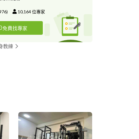
976
)
10,164
位專家
免費找專家
身教練