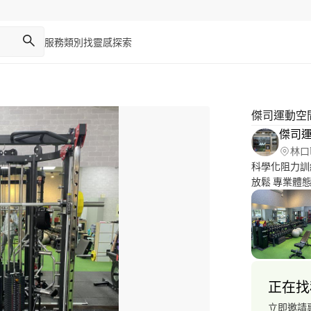
服務類別
找靈感
探索
傑司運動空
傑司
林口
科學化阻力訓練
放鬆 專業體態
正在找
立即邀請