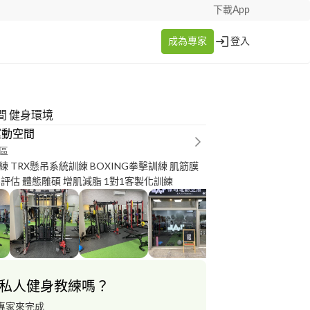
下載App
成為專家
登入
間 健身環境
運動空間
區
 TRX懸吊系統訓練 BOXING拳擊訓練 肌筋膜
評估 體態雕碩 增肌減脂 1對1客製化訓練
私人健身教練嗎？
專家來完成