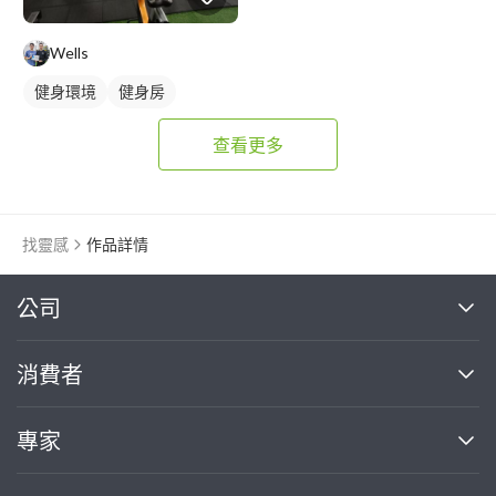
Wells
健身環境
健身房
查看更多
找靈感
作品詳情
繼續完成
公司
關於我們
消費者
找專家(0)
買服務(0)
媒體報導
買服務
專家
部落格
如何使用PRO360
加入我們
案件中心