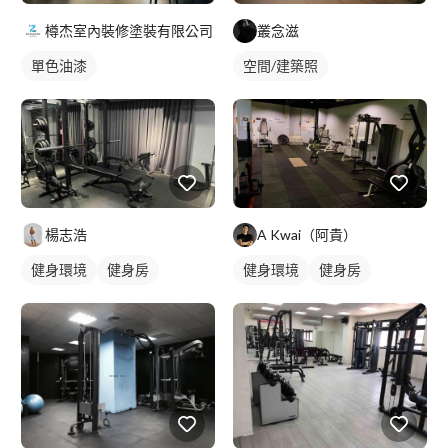
樽杰室內裝修塗裝有限公司
叢念滋
單色油漆
空間/建築照
楊志浩
A Kwai（阿貴）
健身環境
健身房
健身環境
健身房