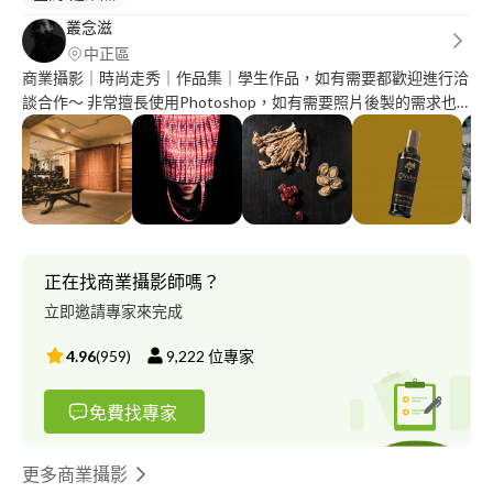
叢念滋
中正區
商業攝影｜時尚走秀｜作品集｜學生作品，如有需要都歡迎進行洽
談合作～ 非常擅長使用Photoshop，如有需要照片後製的需求也
都可以做洽談。
正在找商業攝影師嗎？
立即邀請專家來完成
4.96
(
959
)
9,222
位專家
免費找專家
更多商業攝影