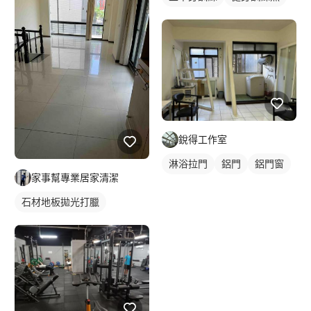
銳得工作室
淋浴拉門
鋁門
鋁門窗
家事幫專業居家清潔
石材地板拋光打臘