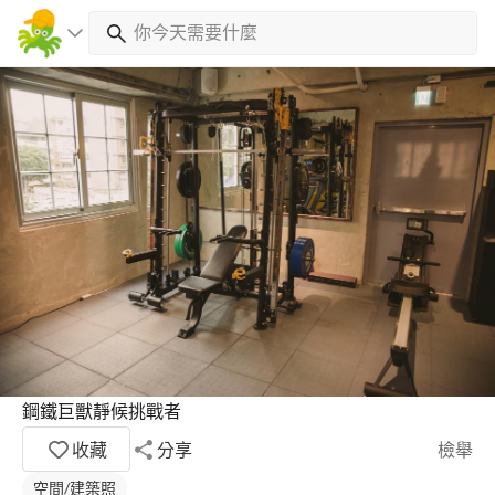
鋼鐵巨獸靜候挑戰者
收藏
分享
檢舉
空間/建築照