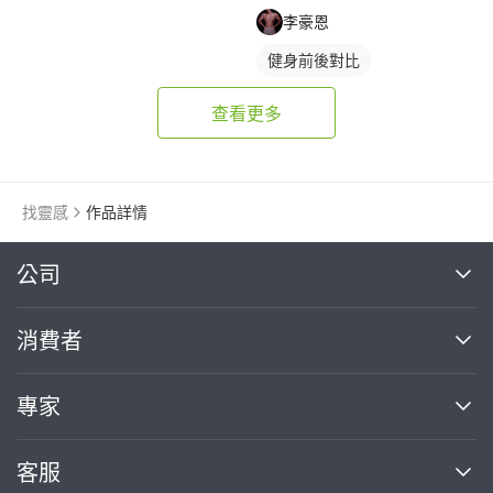
李豪恩
健身前後對比
查看更多
找靈感
作品詳情
繼續完成
公司
關於我們
消費者
找專家(0)
買服務(0)
媒體報導
買服務
專家
部落格
如何使用PRO360
加入我們
案件中心
客服
熱門服務