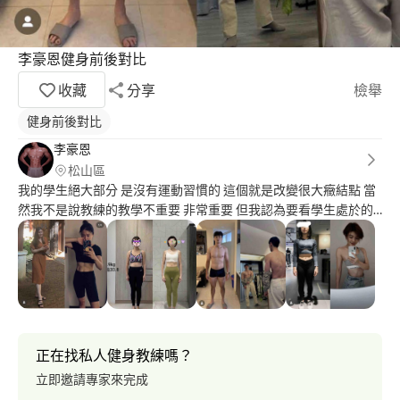
李豪恩健身前後對比
收藏
分享
檢舉
健身前後對比
李豪恩
松山區
我的學生絕大部分 是沒有運動習慣的 這個就是改變很大癥結點 當
然我不是說教練的教學不重要 非常重要 但我認為要看學生處於的
階段不同 就像前面提到的「沒有運動習慣」 我覺得要解決這個非
常困難 改變他人很難大家都知道 所以我就從我的引導改起 不會在
是 「你怎麼沒做」 用負面的溝通 讓他們更厭惡 而是盡可能耐心的
討論出方法 找出為什麼沒做的原因 當然不是每次都有用 所以每次
盡可能用不同方式提醒 每個人理解的速度不一 身為教育業??? 只能
深呼吸 保持耐心 重新整理思路 當然還是有不是那麼成功的案例 但
每次遇到不成功的案例 我就會去思考 他哪個環節出現的問題 稍微
正在找私人健身教練嗎？
通盤檢討一下 下次遇到類似案例可以 再稍微加強
立即邀請專家來完成