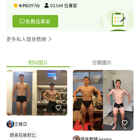
4.95
(
3976
)
10,164
位專家
免費找專家
更多私人健身教練
相似圖片
分類圖片
王稚亞
健身前後對比
健身教練Jeremy