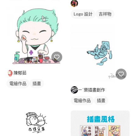
吉祥物
卡通商標
藍色
Logo 設計
吉祥物
卡通商標
綠色
陳郁茹
電繪作品
插畫
ㄧˊ樂插畫創作
人物插畫
電繪作品
插畫