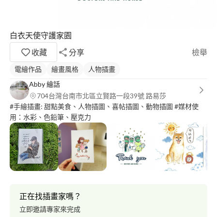
白衣天使守護家園
收藏
分享
檢舉
電繪作品
繪畫風格
人物插畫
Abby 繪話
704台灣台南市北區立賢路一段39號 路易莎
#手繪插畫: 甜點美食、人物插圖、喜帖插圖、動物插圖 #媒材使
用：水彩、色鉛筆、壓克力
正在找插畫家嗎？
立即邀請專家來完成