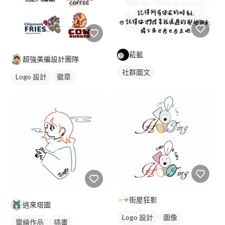
菘藍
超強美編設計團隊
社群圖文
Logo 設計
徽章
卡通商標
橘色
街屋狂影
逃來塔圖
Logo 設計
圖像
電繪作品
插畫