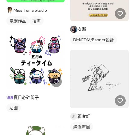
Miss Toma Studio
電繪作品
插畫
安娜
DM/EDM/Banner設計
夏日心碎份子
貼圖
郭宜軒
線條畫風