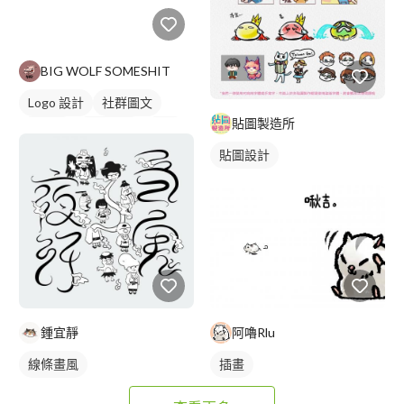
BIG WOLF SOMESHIT
Logo 設計
社群圖文
貼圖製造所
吉祥物
卡通商標
黑白
貼圖設計
鍾宜靜
阿嚕Rlu
線條畫風
插畫