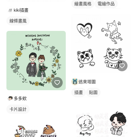
繪畫風格
電繪作品
kiki插畫
食物插圖
字體
紅色
線條畫風
逃來塔圖
插畫
貼圖
多多欸
角色設計草稿
卡片設計