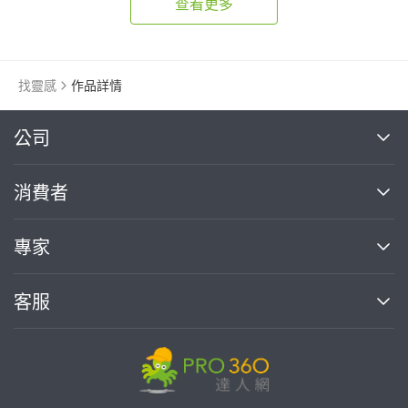
查看更多
找靈感
作品詳情
繼續完成
公司
關於我們
消費者
找專家(0)
買服務(0)
媒體報導
買服務
專家
部落格
如何使用PRO360
加入我們
案件中心
客服
熱門服務
投資人關係
成為專家
所有服務
客服中心
合作提案
如何接案
價格行情
使用條款
聯絡我們
專家指南