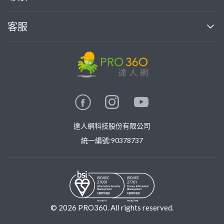
部落格
如何使用PRO360
加入我們
案件中心
客服
熱門服務
投資人關係
成為專家
所有服務
客服中心
合作提案
如何接案
價格行情
使用條款
聯絡我們
專家指南
專家目錄
信任與保障
推廣服務
在地專家推薦
隱私權政策
卓越專家
達人網科技股份有限公司
關鍵字搜尋
公告
特約專家
統一編號:90378737
專業知識
勞健保專區
問專家
新手攻略
©
2026
PRO360. All rights reserved.