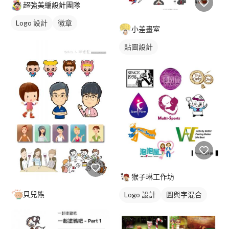
超強美編設計團隊
Logo 設計
徽章
小差畫室
卡通商標
橘色
貼圖設計
猴子琳工作坊
貝兒熊
Logo 設計
圖與字混合
卡通商標