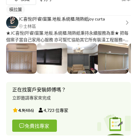
橫拉簾
JC喜悅(阡睿)窗簾.地板.系統櫃.隔熱紙joy curta
士林區
★JC喜悅(阡睿)窗簾.地板.系統櫃.隔熱紙秉持永續服務為重★ 把每
個案子當自己家用心服務 亦可幫忙協助其它所有裝潢工程服務~全
國全年服務~新訂製依報價單或告知窗簾種類及預算需求選擇承作
亦另有優惠~手機號碼可直接加line(line圖片JC)洽詢 捲簾.傳統窗簾.
木百葉.鋁百葉.羅馬簾.風琴簾.調光簾各式手動電動窗簾全服務含丈
量訂作 依客戶需求及選擇報價決定價位 各式窗簾維修.安裝.新訂製
作提供全服務
正在找窗戶安裝師傅嗎？
立即邀請專家來完成
4.9
(
486
)
4,723
位專家
免費找專家