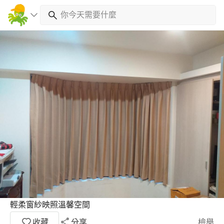
輕柔窗紗映照溫馨空間
收藏
分享
檢舉