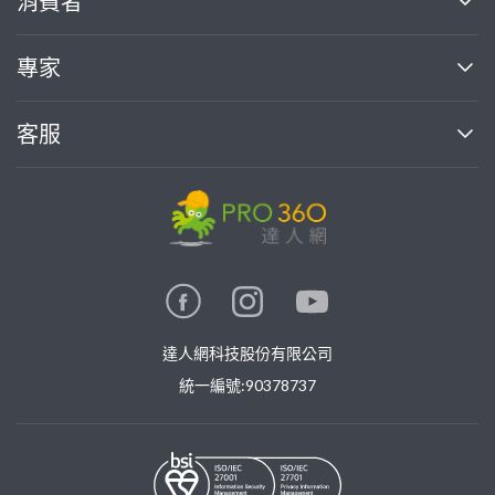
消費者
找專家(0)
買服務(0)
媒體報導
買服務
專家
部落格
如何使用PRO360
加入我們
案件中心
客服
熱門服務
投資人關係
成為專家
所有服務
客服中心
合作提案
如何接案
價格行情
使用條款
聯絡我們
專家指南
專家目錄
信任與保障
推廣服務
在地專家推薦
隱私權政策
卓越專家
達人網科技股份有限公司
關鍵字搜尋
公告
特約專家
統一編號:90378737
專業知識
勞健保專區
問專家
新手攻略