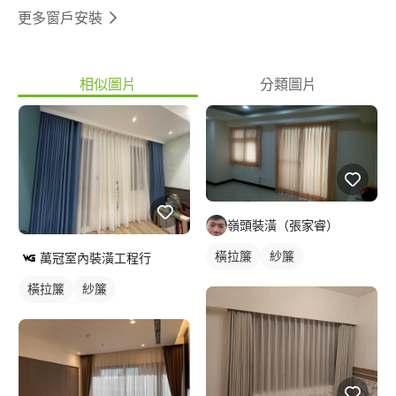
更多窗戶安裝
相似圖片
分類圖片
嶺頭裝潢（張家睿）
橫拉簾
紗簾
萬冠室內裝潢工程行
落地窗窗簾
橫拉簾
紗簾
落地窗窗簾