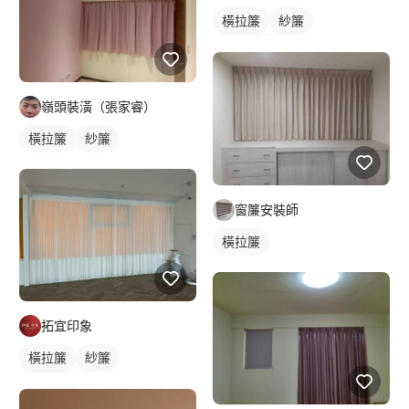
橫拉簾
紗簾
落地窗窗簾
嶺頭裝潢（張家睿）
橫拉簾
紗簾
窗簾安裝師
橫拉簾
拓宜印象
橫拉簾
紗簾
落地窗窗簾