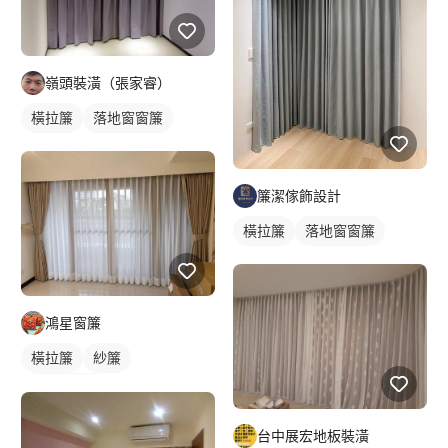
嶺頭裝潢（張家睿）
橫拉簾
落地窗窗簾
簾潔傢飾設計
橫拉簾
落地窗窗簾
鴻星窗簾
橫拉簾
紗簾
落地窗窗簾
台中展宏地板裝潢