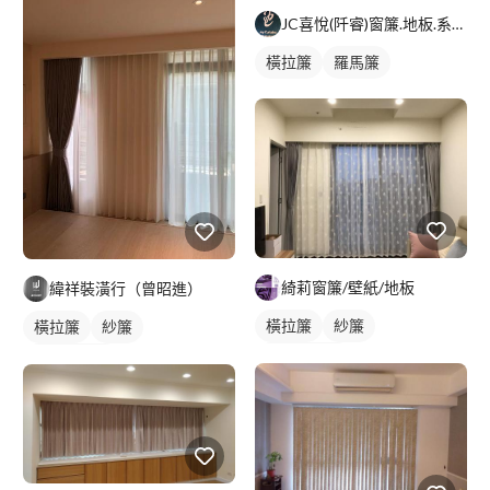
JC喜悅(阡睿)窗簾.地板.系統櫃.隔熱紙joy curta
橫拉簾
羅馬簾
綺莉窗簾/壁紙/地板
緯祥裝潢行（曾昭進）
橫拉簾
紗簾
橫拉簾
紗簾
落地窗窗簾
落地窗窗簾