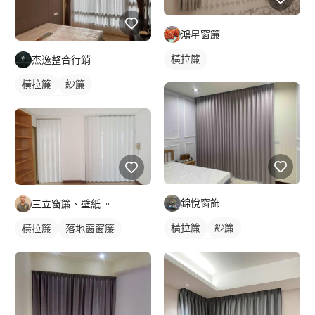
鴻星窗簾
橫拉簾
杰逸整合行銷
橫拉簾
紗簾
落地窗窗簾
錦悅窗飾
三立窗簾、壁紙 。
橫拉簾
紗簾
橫拉簾
落地窗窗簾
落地窗窗簾