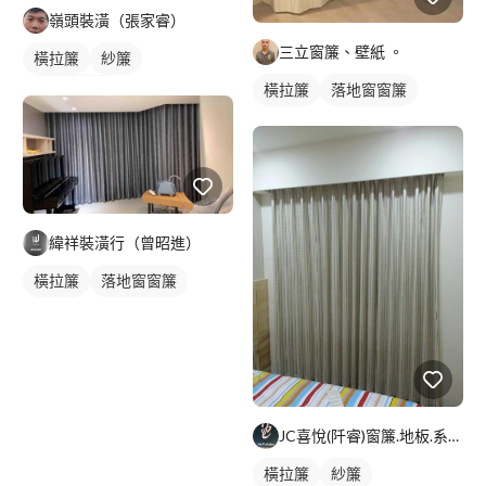
嶺頭裝潢（張家睿）
三立窗簾、壁紙 。
橫拉簾
紗簾
橫拉簾
落地窗窗簾
落地窗窗簾
緯祥裝潢行（曾昭進）
橫拉簾
落地窗窗簾
JC喜悅(阡睿)窗簾.地板.系統櫃.隔熱紙joy curta
橫拉簾
紗簾