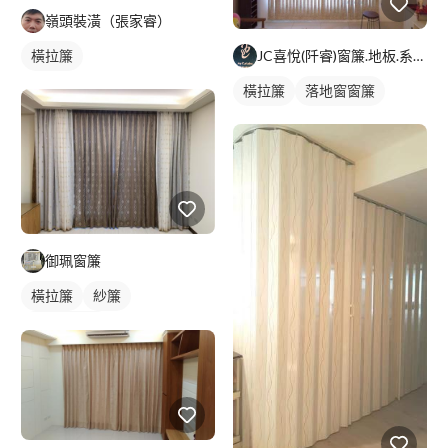
嶺頭裝潢（張家睿）
橫拉簾
JC喜悅(阡睿)窗簾.地板.系統櫃.隔熱紙joy curta
橫拉簾
落地窗窗簾
御珮窗簾
橫拉簾
紗簾
落地窗窗簾